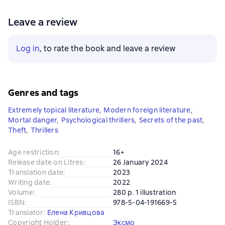
Leave a review
Log in
, to rate the book and leave a review
Genres and tags
Extremely topical literature
,
Modern foreign literature
,
Mortal danger
,
Psychological thrillers
,
Secrets of the past
,
Theft
,
Thrillers
Age restriction
:
16+
Release date on Litres
:
26 January 2024
Translation date
:
2023
Writing date
:
2022
Volume
:
280 p. 1 illustration
ISBN
:
978-5-04-191669-5
Translator
:
Елена Кривцова
Copyright Holder:
:
Эксмо