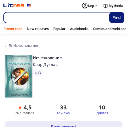
Log in
My Books
Find
Promo code
New releases
Popular
Audiobooks
Comics and webtoon
📚 
Исчезновение
Исчезновение
Клэр Дуглас
Text
, audio format available
4,5
33
10
267 ratings
reviews
quotes
Read excerpt