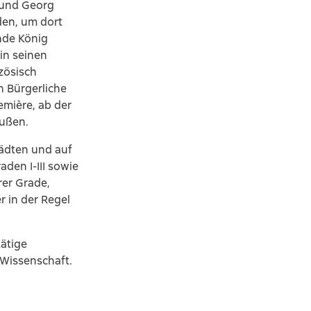
 und Georg
den, um dort
nde König
in seinen
zösisch
h Bürgerliche
emière, ab der
eußen.
ädten und auf
den I-III sowie
er Grade,
r in der Regel
tätige
 Wissenschaft.