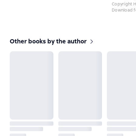
Copyright H
Download f
Other books by the author