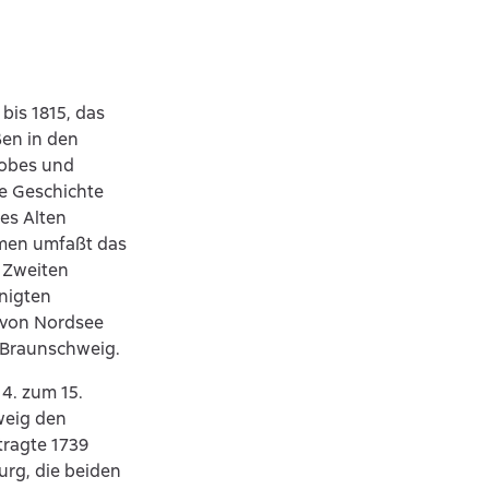
bis 1815, das
ßen in den
lobes und
ie Geschichte
es Alten
men umfaßt das
 Zweiten
inigten
 von Nordsee
 Braunschweig.
4. zum 15.
weig den
tragte 1739
urg, die beiden