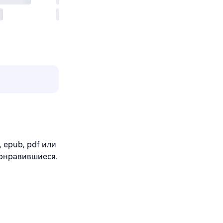
, epub, pdf или
понравившиеся.