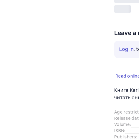
Leave a 
Log in
, 
Read onlin
Книга Karl
читать он
Age restrict
Release dat
Volume
:
ISBN
:
Publishers
: