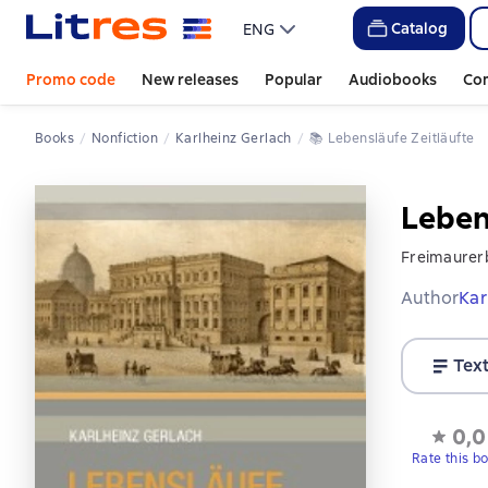
Catalog
ENG
Promo code
New releases
Popular
Audiobooks
Co
Books
Nonfiction
Karlheinz Gerlach
📚 
Lebensläufe Zeitläufte
Leben
Freimaurerb
Author
Kar
Tex
0,0
Rate this b