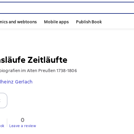
mics and webtoons
Mobile apps
Publish Book
släufe Zeitläufte
iografien im Alten Preußen 1738-1806
lheinz Gerlach
t
0
ook
Leave a review