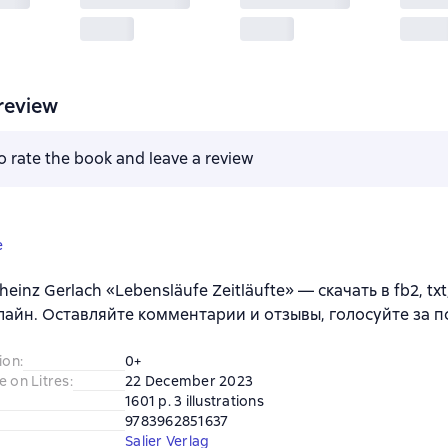
review
to rate the book and leave a review
e
heinz Gerlach «Lebensläufe Zeitläufte» — скачать в fb2, txt
лайн. Оставляйте комментарии и отзывы, голосуйте за 
ion
:
0+
e on Litres
:
22 December 2023
1601 p. 3 illustrations
9783962851637
Salier Verlag