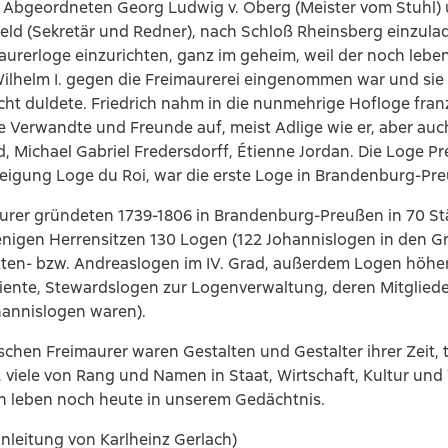
 Abgeordneten Georg Ludwig v. Oberg (Meister vom Stuhl)
feld (Sekretär und Redner), nach Schloß Rheinsberg einzula
aurerloge einzurichten, ganz im geheim, weil der noch lebe
Wilhelm I. gegen die Freimaurerei eingenommen war und sie 
cht duldete. Friedrich nahm in die nunmehrige Hofloge fran
e Verwandte und Freunde auf, meist Adlige wie er, aber auc
ld, Michael Gabriel Fredersdorff, Étienne Jordan. Die Loge Pr
eigung Loge du Roi, war die erste Loge in Brandenburg-Pr
urer gründeten 1739-1806 in Brandenburg-Preußen in 70 St
nigen Herrensitzen 130 Logen (122 Johannislogen in den Gra
ten- bzw. Andreaslogen im IV. Grad, außerdem Logen höher
riente, Stewardslogen zur Logenverwaltung, deren Mitgliede
hannislogen waren).
schen Freimaurer waren Gestalten und Gestalter ihrer Zeit, 
viele von Rang und Namen in Staat, Wirtschaft, Kultur und
n leben noch heute in unserem Gedächtnis.
inleitung von Karlheinz Gerlach)