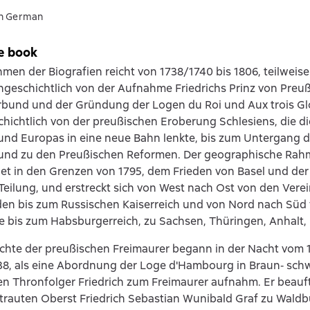
in German
e book
hmen der Biografien reicht von 1738/1740 bis 1806, teilweise 
ngeschichtlich von der Aufnahme Friedrichs Prinz von Preu
rbund und der Gründung der Logen du Roi und Aux trois G
hichtlich von der preußischen Eroberung Schlesiens, die d
nd Europas in eine neue Bahn lenkte, bis zum Untergang d
und zu den Preußischen Reformen. Der geographische Rah
et in den Grenzen von 1795, dem Frieden von Basel und der
Teilung, und erstreckt sich von West nach Ost von den Vere
den bis zum Russischen Kaiserreich und von Nord nach Süd
 bis zum Habsburgerreich, zu Sachsen, Thüringen, Anhalt,
chte der preußischen Freimaurer begann in der Nacht vom 1
38, als eine Abordnung der Loge d'Hambourg in Braun‐ sch
n Thronfolger Friedrich zum Freimaurer aufnahm. Er beauf
trauten Oberst Friedrich Sebastian Wunibald Graf zu Waldb