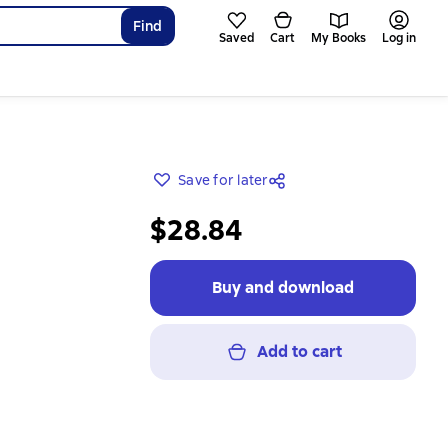
Find
Saved
Cart
My Books
Log in
Save for later
$28.84
Buy and download
Add to cart