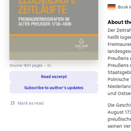
Book 
About th
Der Zeitra
heißt loge
Freimaure
landesgesc
Preußens u
Preußens 
Volume 1601 pages
0+
Staatsgebi
Read excerpt
Polnische 
Niederlan
Subscribe to author’s updates
und Ostsee
Mark as read
Die Geschi
August 17
preußische
seinen Ver