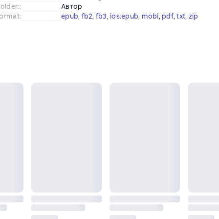
older:
:
Автор
ormat
:
epub
, 
fb2
, 
fb3
, 
ios.epub
, 
mobi
, 
pdf
, 
txt
, 
zip