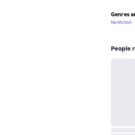
Genres a
Nonfiction
People r