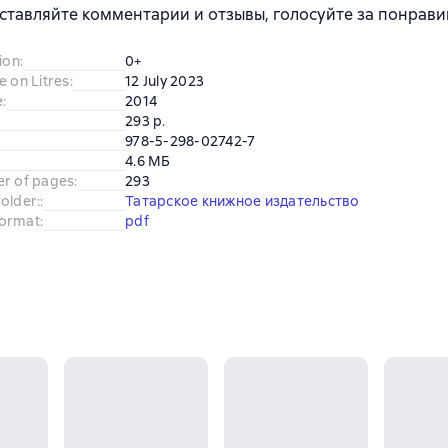
ставляйте комментарии и отзывы, голосуйте за понрави
ion
:
0+
e on Litres
:
12 July 2023
e
:
2014
293 p.
978-5-298-02742-7
4.6 МБ
er of pages
:
293
older:
:
Татарское книжное издательство
ormat
:
pdf