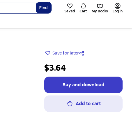
Find
Saved
Cart
My Books
Log in
Save for later
$3.64
Buy and download
Add to cart