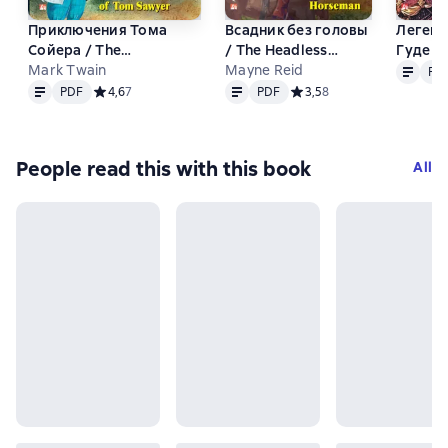
Приключения Тома
Всадник без головы
Легенд
Сойера / The
/ The Headless
Гуде / 
Text
PDF
Adventures of Tom
Mark Twain
Horseman
Mayne Reid
Robin 
PD
Text
PDF
Text
PDF
Sawyer
PDF
Средний рейтинг 4,6 на основе 7 оценок
4,6
7
PDF
Средний рейтинг 3,5 на ос
3,5
8
People read this with this book
All