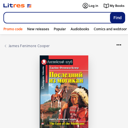
Log in
My Books
Find
Promo code
New releases
Popular
Audiobooks
Comics and webtoon
James Fenimore Cooper