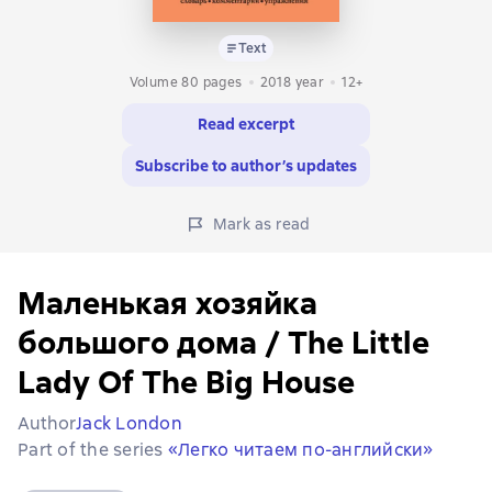
Text
Volume 80 pages
2018
year
12+
Read excerpt
Subscribe to author’s updates
Mark as read
Маленькая хозяйка
большого дома / The Little
Lady Of The Big House
Author
Jack London
Part of the series
«Легко читаем по-английски»