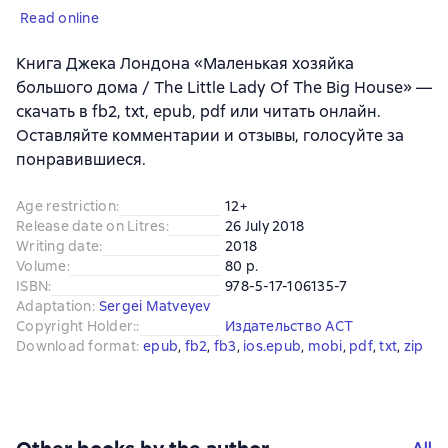
Read online
Книга Джека Лондона «Маленькая хозяйка
большого дома / The Little Lady Of The Big House» —
скачать в fb2, txt, epub, pdf или читать онлайн.
Оставляйте комментарии и отзывы, голосуйте за
понравившиеся.
Age restriction
:
12+
Release date on Litres
:
26 July 2018
Writing date
:
2018
Volume
:
80 p.
ISBN
:
978-5-17-106135-7
Adaptation
:
Sergei Matveyev
Copyright Holder:
:
Издательство АСТ
Download format
:
epub
, 
fb2
, 
fb3
, 
ios.epub
, 
mobi
, 
pdf
, 
txt
, 
zip
All