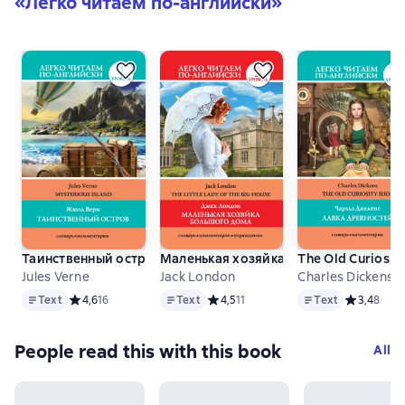
«
Легко читаем по-английски
»
Таинственный остров / Mysterious Island
Маленькая хозяйка большого дома / Th
The Old Curiosit
Jules Verne
Jack London
Charles Dickens
Text
Text
Text
Text
Средний рейтинг 4,6 на основе 16 оценок
4,6
16
Text
Средний рейтинг 4,5 на основе 11 оц
4,5
11
Text
Средний ре
3,4
8
People read this with this book
All