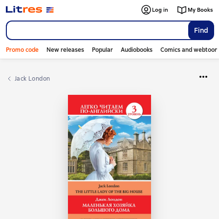
Log in
My Books
Find
Promo code
New releases
Popular
Audiobooks
Comics and webtoon
Jack London