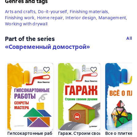
Genres and tags
Arts and crafts
,
Do-it-yourself
,
Finishing materials
,
Finishing work
,
Home repair
,
Interior design
,
Management
,
Working with drywall
Part of the series
All
«
Современный домострой
»
Гипсокартонные работы. Секреты мастера
Гараж. Строим своими руками
Все о плитке.