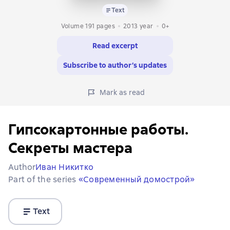
Text
Volume 191 pages
2013
year
0+
Read excerpt
Subscribe to author’s updates
Mark as read
Гипсокартонные работы.
Секреты мастера
Author
Иван Никитко
Part of the series
«Современный домострой»
Text