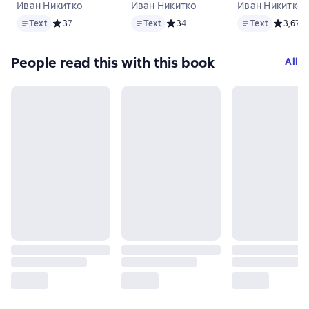
Иван Никитко
Иван Никитко
Иван Никитко 
Text
Text
Text
Text
Средний рейтинг 3 на основе 7 оценок
3
7
Text
Средний рейтинг 3 на основе 4 оц
3
4
Text
Средний 
3,6
7
People read this with this book
All