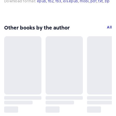
Download format
:
epub
, 
fb2
, 
fb3
, 
ios.epub
, 
mobi
, 
pdf
, 
txt
, 
zip
Other books by the author
All