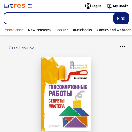
Log in
My Books
Find
Promo code
New releases
Popular
Audiobooks
Comics and webtoon
Иван Никитко