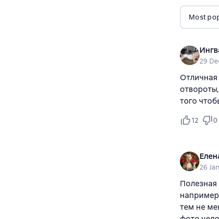
Most popu
Ингв
29 De
Отличная
отвороты,
того чтоб
12
0
Елен
26 Ja
Полезная 
например,
тем не ме
фото чело