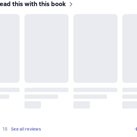
ead this with this book
,
18 reviews
18
See all reviews