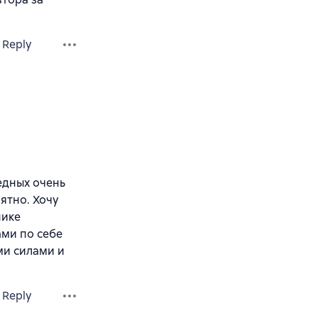
Reply
едных очень
ятно. Хочу
нике
ами по себе
ми силами и
Reply