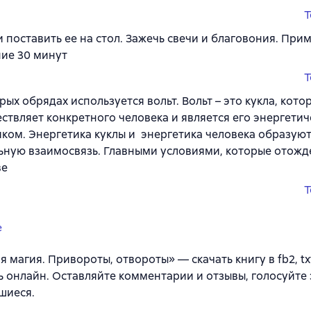
T
и поставить ее на стол. Зажечь свечи и благовония. При
ние 30 минут
T
рых обрядах используется вольт. Вольт – это кукла, кото
ствляет конкретного человека и является его энергети
ком. Энергетика куклы и энергетика человека образую
ьную взаимосвязь. Главными условиями, которые отожд
ве
T
e
 магия. Привороты, отвороты» — скачать книгу в fb2, txt
ь онлайн. Оставляйте комментарии и отзывы, голосуйте 
шиеся.