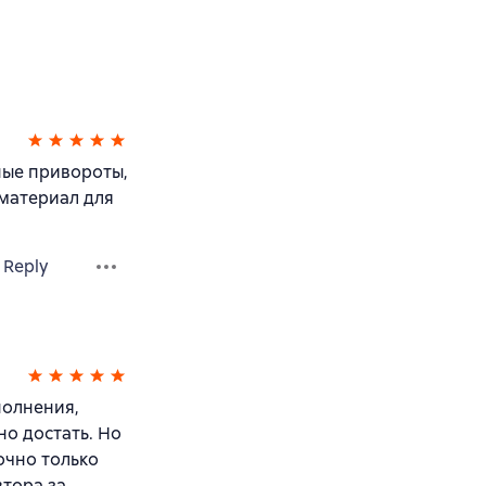
ные привороты,
 материал для
Reply
полнения,
но достать. Но
точно только
втора за