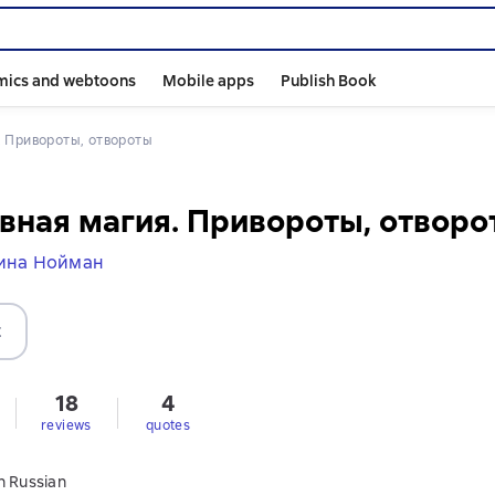
mics and webtoons
Mobile apps
Publish Book
. Привороты, отвороты
ная магия. Привороты, отворо
ина Нойман
t
18
4
s
reviews
quotes
n Russian