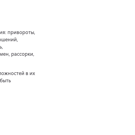
ия: привороты,
ошений,
ь,
мен, рассорки,
ложностей в их
обыть