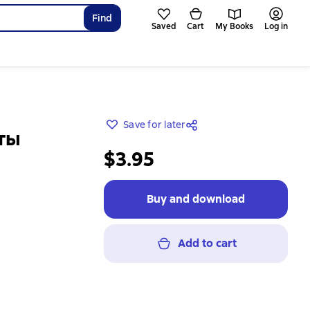
Find
Saved
Cart
My Books
Log in
Save for later
ты
$3.95
Buy and download
Add to cart