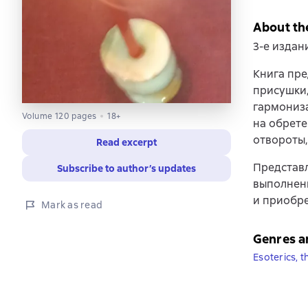
About th
3-е издан
Книга пре
присушки,
гармониза
Volume 120 pages
18+
на обрете
отвороты,
Read excerpt
Представл
Subscribe to author’s updates
выполнени
и приобре
Mark as read
Genres a
Esoterics, t