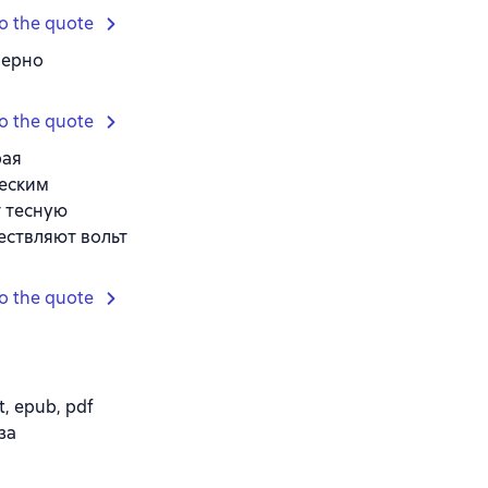
o the quote
мерно
o the quote
рая
ческим
т тесную
ествляют вольт
o the quote
, epub, pdf
за