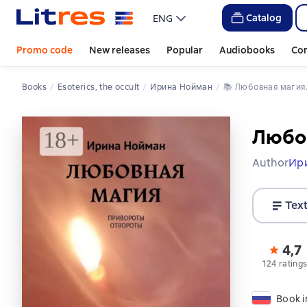
Catalog
ENG
Promo code
New releases
Popular
Audiobooks
Co
Books
Esoterics, the occult
Ирина Нойман
📚 
Любовная магия
Любов
Author
Ир
Tex
4,7
124 rating
Book i