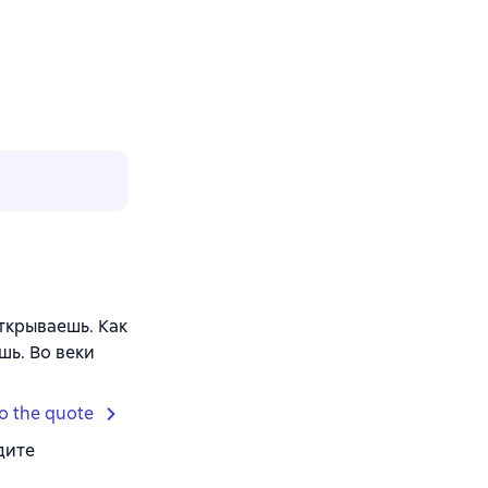
ткрываешь. Как
шь. Во веки
o the quote
дите