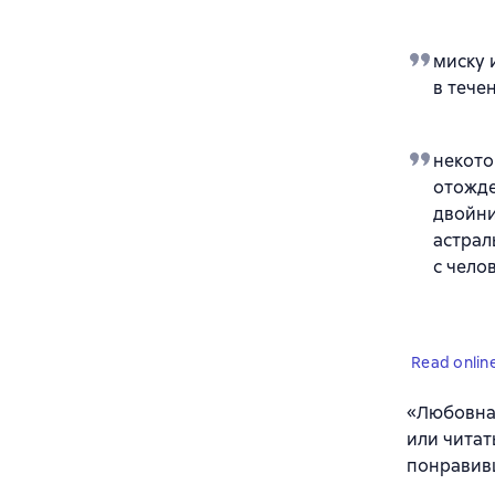
миску 
в тече
некото
отожде
двойни
астрал
с чело
Read onlin
«Любовная
или читат
понравив