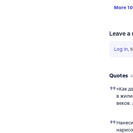
More 10
Leave a 
Log in
, 
Quotes
4
«Как д
в жили
веков.
Нанеси
нарис