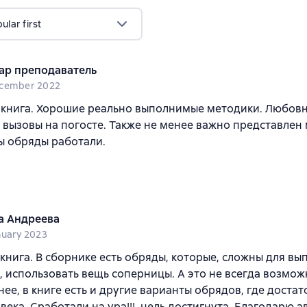
lar first
ар преподаватель
cember 2022
 книга. Хорошие реально выполнимые методики. Любов
 вызовы на погосте. Также не менее важно представлен
ы обряды работали.
а Андреева
nuary 2023
книга. В сборнике есть обряды, которые, сложны для вы
 использовать вещь соперницы. А это не всегда возмож
нее, в книге есть и другие варианты обрядов, где доста
века. Сработали на ура!!!, цель достигнута. Благодарю а