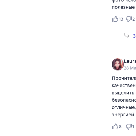
полезные 
13
2
3
Laur
28 Ma
Прочитала
качествен
выделить 
безопасно
отличные,
энергией.
8
1