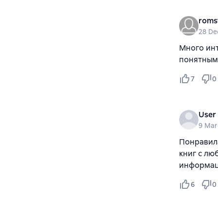
roms
28 De
Много инт
понятным 
7
0
User
9 Mar
Понравила
книг с л
информац
6
0