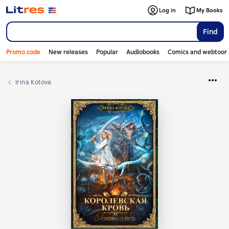
Log in
My Books
Find
Promo code
New releases
Popular
Audiobooks
Comics and webtoon
Irina Kotova