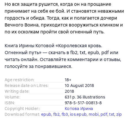
Но вся защита рушится, когда он на прощание
принимает на себя ее бой. И становятся неважными
гордость и обида. Тогда, как и полагается дочери
Вечного Воина, приходится вооружиться клинком и
по их осколкам пройти свой огненный путь.
Книга Ирины Котовой «Королевская кровь.
Огненный путь» — скачать в fb2, txt, epub, pdf или
читать онлайн. Оставляйте комментарии и отзывы,
голосуйте за понравившиеся.
Age restriction
:
18+
Release date on Litres
:
10 August 2018
Writing date
:
2018
Volume
:
631 p. 36 illustrations
ISBN
:
978-5-517-00813-8
Copyright Holder:
:
Котова Ирина
Download format
:
epub
, 
fb2
, 
fb3
, 
ios.epub
, 
mobi
, 
pdf
, 
txt
, 
zip