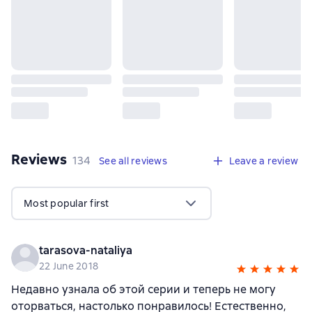
Reviews
,
134 reviews
134
See all reviews
Leave a review
Most popular first
tarasova-nataliya
22 June 2018
Недавно узнала об этой серии и теперь не могу
оторваться, настолько понравилось! Естественно,