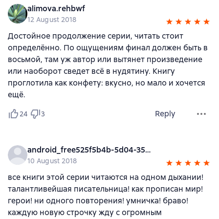
alimova.rehbwf
12 August 2018
Достойное продолжение серии, читать стоит
определённо. По ощущениям финал должен быть в
восьмой, там уж автор или вытянет произведение
или наоборот сведет всё в нудятину. Книгу
проглотила как конфету: вкусно, но мало и хочется
ещё.
Reply
24
3
android_free525f5b4b-5d04-35bf-8f26-d661f7b929fd
10 August 2018
все книги этой серии читаются на одном дыхании!
талантливейшая писательница! как прописан мир!
герои! ни одного повторения! умничка! браво!
каждую новую строчку жду с огромным