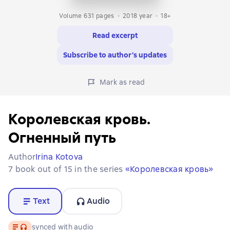
Volume 631 pages
2018
year
18+
Read excerpt
Subscribe to author’s updates
Mark as read
Королевская кровь.
Огненный путь
Author
Irina Kotova
7 book out of 15 in the series
«Королевская кровь»
Text
Audio
Text
, audio format available
synced with audio