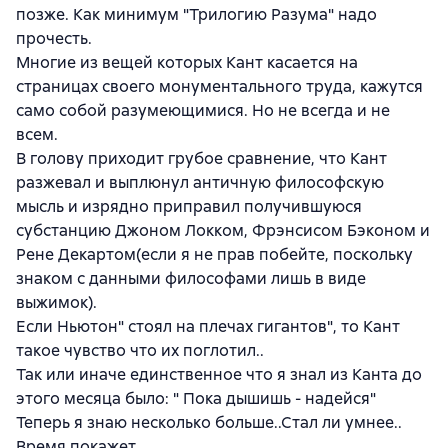
позже. Как минимум "Трилогию Разума" надо
прочесть.
Многие из вещей которых Кант касается на
страницах своего монументального труда, кажутся
само собой разумеющимися. Но не всегда и не
всем.
В голову приходит грубое сравнение, что Кант
разжевал и выплюнул античную философскую
мысль и изрядно приправил получившуюся
субстанцию Джоном Локком, Фрэнсисом Бэконом и
Рене Декартом(если я не прав побейте, поскольку
знаком с данными философами лишь в виде
выжимок).
Если Ньютон" стоял на плечах гигантов", то Кант
такое чувство что их поглотил..
Так или иначе единственное что я знал из Канта до
этого месяца было: " Пока дышишь - надейся"
Теперь я знаю несколько больше..Стал ли умнее..
Время покажет.