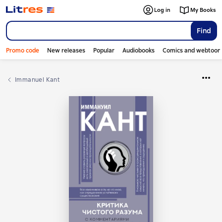
Log in
My Books
Find
Promo code
New releases
Popular
Audiobooks
Comics and webtoon
Immanuel Kant