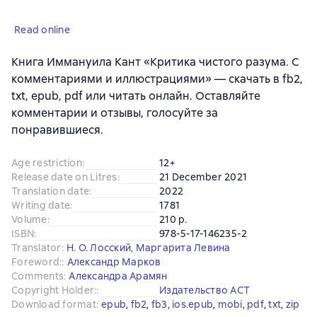
Read online
Книга Иммануила Кант «Критика чистого разума. С
комментариями и иллюстрациями» — скачать в fb2,
txt, epub, pdf или читать онлайн. Оставляйте
комментарии и отзывы, голосуйте за
понравившиеся.
Age restriction
:
12+
Release date on Litres
:
21 December 2021
Translation date
:
2022
Writing date
:
1781
Volume
:
210 p.
ISBN
:
978-5-17-146235-2
Translator
:
Н. О. Лосский
,
Маргарита Левина
Foreword:
:
Александр Марков
Comments
:
Александра Арамян
Copyright Holder:
:
Издательство АСТ
Download format
:
epub
, 
fb2
, 
fb3
, 
ios.epub
, 
mobi
, 
pdf
, 
txt
, 
zip