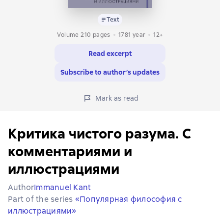
Text
Volume 210 pages
1781
year
12+
Read excerpt
Subscribe to author’s updates
Mark as read
Критика чистого разума. С
комментариями и
иллюстрациями
Author
Immanuel Kant
Part of the series
«Популярная философия с
иллюстрациями»