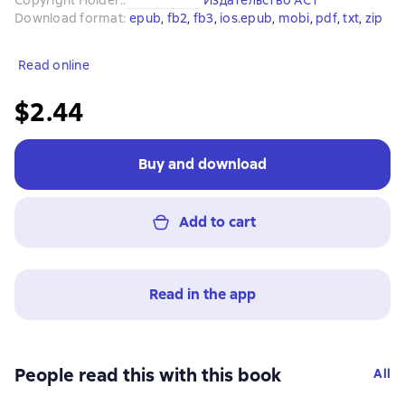
Copyright Holder:
:
Издательство АСТ
Download format
:
epub
, 
fb2
, 
fb3
, 
ios.epub
, 
mobi
, 
pdf
, 
txt
, 
zip
Read online
$2.44
Buy and download
Add to cart
Read in the app
People read this with this book
All