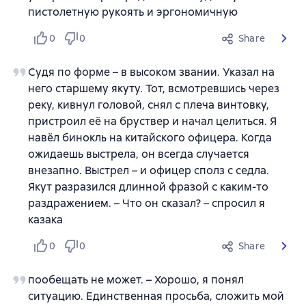
пистолетную рукоять и эргономичную
0
0
Share
Судя по форме – в высоком звании. Указал на
него старшему якуту. Тот, всмотревшись через
реку, кивнул головой, снял с плеча винтовку,
пристроил её на бруствер и начал целиться. Я
навёл бинокль на китайского офицера. Когда
ожидаешь выстрела, он всегда случается
внезапно. Выстрел – и офицер сполз с седла.
Якут разразился длинной фразой с каким-то
раздражением. – Что он сказал? – спросил я
казака
0
0
Share
пообещать не может. – Хорошо, я понял
ситуацию. Единственная просьба, сложить мой