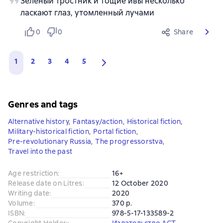
Зеленый тростник и тощие ивы несколько
ласкают глаз, утомленный лучами
0
0
Share
1
2
3
4
5
Genres and tags
Alternative history
,
Fantasy/action
,
Historical fiction
,
Military-historical fiction
,
Portal fiction
,
Pre-revolutionary Russia
,
The progressorstva
,
Travel into the past
Age restriction
:
16+
Release date on Litres
:
12 October 2020
Writing date
:
2020
Volume
:
370 p.
ISBN
:
978-5-17-133589-2