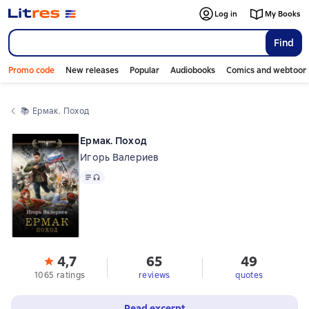
Log in
My Books
Find
Promo code
New releases
Popular
Audiobooks
Comics and webtoon
📚 
Ермак. Поход
Ермак. Поход
Игорь Валериев
Text
, audio format available
4,7
65
49
1065 ratings
reviews
quotes
Read excerpt