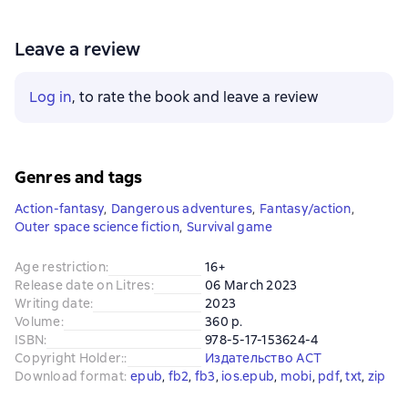
Leave a review
Log in
, to rate the book and leave a review
Genres and tags
Action-fantasy
,
Dangerous adventures
,
Fantasy/action
,
Outer space science fiction
,
Survival game
Age restriction
:
16+
Release date on Litres
:
06 March 2023
Writing date
:
2023
Volume
:
360 p.
ISBN
:
978-5-17-153624-4
Copyright Holder:
:
Издательство АСТ
Download format
:
epub
, 
fb2
, 
fb3
, 
ios.epub
, 
mobi
, 
pdf
, 
txt
, 
zip