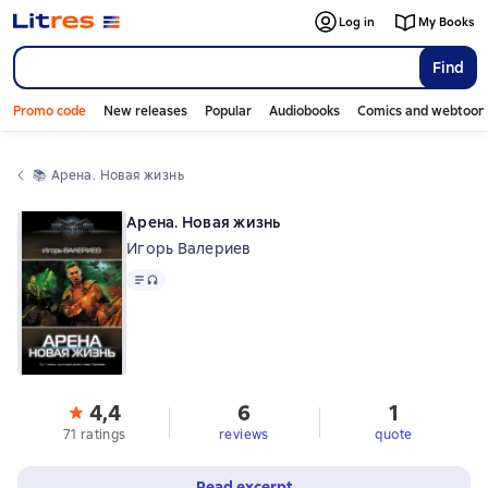
Log in
My Books
Find
Promo code
New releases
Popular
Audiobooks
Comics and webtoon
📚 
Арена. Новая жизнь
Арена. Новая жизнь
Игорь Валериев
Text
, audio format available
4,4
6
1
71 ratings
reviews
quote
Read excerpt