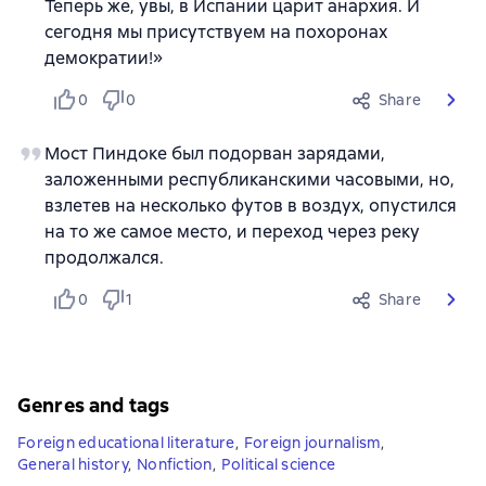
Теперь же, увы, в Испании царит анархия. И
сегодня мы присутствуем на похоронах
демократии!»
0
0
Share
Мост Пиндоке был подорван зарядами,
заложенными республиканскими часовыми, но,
взлетев на несколько футов в воздух, опустился
на то же самое место, и переход через реку
продолжался.
0
1
Share
Genres and tags
Foreign educational literature
,
Foreign journalism
,
General history
,
Nonfiction
,
Political science