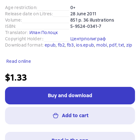
Age restriction
:
0+
Release date on Litres
:
28 June 2011
Volume
:
851 p. 36 illustrations
ISBN
:
5-9524-0341-7
Translator
:
Илан Полоцк
Copyright Holder:
:
Центрполиграф
Download format
:
epub
, 
fb2
, 
fb3
, 
ios.epub
, 
mobi
, 
pdf
, 
txt
, 
zip
Read online
$1.33
Buy and download
Add to cart