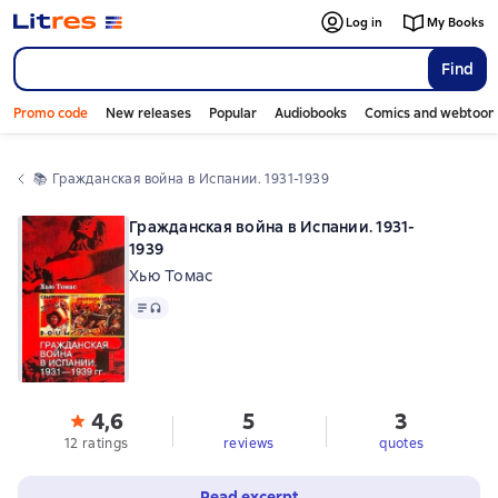
Log in
My Books
Find
Promo code
New releases
Popular
Audiobooks
Comics and webtoon
📚 
Гражданская война в Испании. 1931-1939
Гражданская война в Испании. 1931-
1939
Хью Томас
Text
, audio format available
4,6
5
3
12 ratings
reviews
quotes
Read excerpt