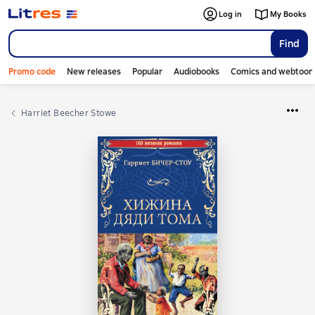
Log in
My Books
Find
Promo code
New releases
Popular
Audiobooks
Comics and webtoon
Harriet Beecher Stowe