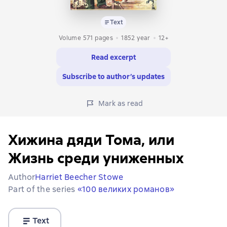
Text
Volume 571 pages
1852
year
12+
Read excerpt
Subscribe to author’s updates
Mark as read
Хижина дяди Тома, или
Жизнь среди униженных
Author
Harriet Beecher Stowe
Part of the series
«100 великих романов»
Text