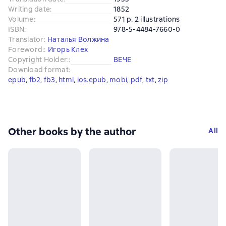
Writing date
:
1852
Volume
:
571 p. 2 illustrations
ISBN
:
978-5-4484-7660-0
Translator
:
Наталья Волжина
Foreword:
:
Игорь Клех
Copyright Holder:
:
ВЕЧЕ
Download format
:
epub
, 
fb2
, 
fb3
, 
html
, 
ios.epub
, 
mobi
, 
pdf
, 
txt
, 
zip
Other books by the author
All