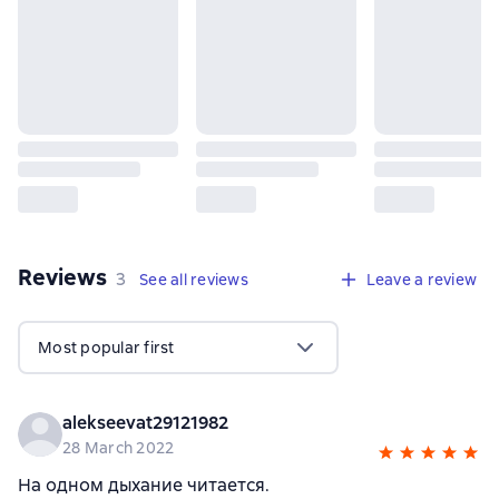
Reviews
,
3 reviews
3
See all reviews
Leave a review
Most popular first
alekseevat29121982
28 March 2022
На одном дыхание читается.