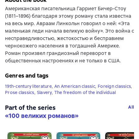
Американская писательница Гарриет Бичер-Стоу
(1811–1896) благодаря этому роману стала известна
на весь мир. Авраам Линкольн говорил о ней: «Эта
маленькая леди начала великую войну». Это война с
несправедливостью, жестокостью и бесправием
чернокожего населения в тогдашней Америке.
Роман произвел грандиозный переворот в
общественных настроениях и не только в США.
Genres and tags
19th-century literature
,
An American classic
,
Foreign classics
,
Prose classics
,
Slavery
,
The freedom of the individual
Part of the series
All
«
100 великих романов
»