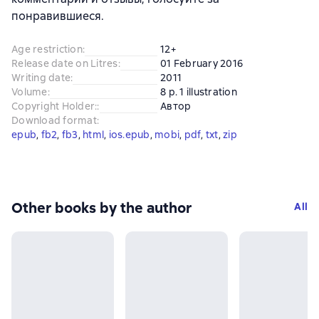
понравившиеся.
Age restriction
:
12+
Release date on Litres
:
01 February 2016
Writing date
:
2011
Volume
:
8 p. 1 illustration
Copyright Holder:
:
Автор
Download format
:
epub
, 
fb2
, 
fb3
, 
html
, 
ios.epub
, 
mobi
, 
pdf
, 
txt
, 
zip
Other books by the author
All