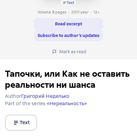
Text
Volume 8 pages
2011
year
12+
Read excerpt
Subscribe to author’s updates
Mark as read
Тапочки, или Как не оставить
реальности ни шанса
Author
Григорий Неделько
Part of the series
«Нереальность»
Text