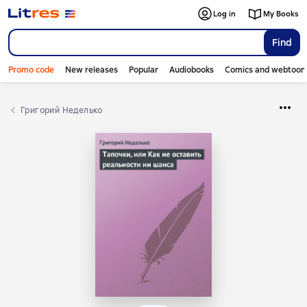
Log in
My Books
Find
Promo code
New releases
Popular
Audiobooks
Comics and webtoon
Григорий Неделько