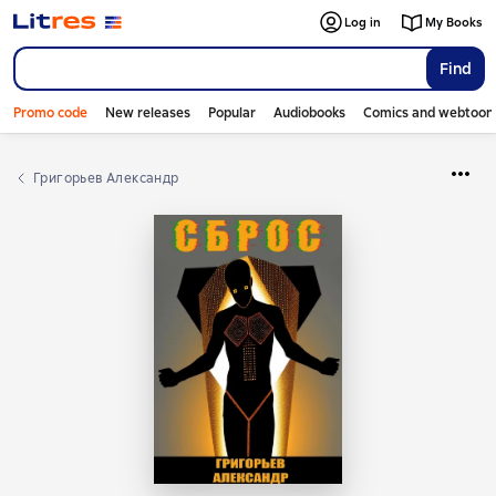
Log in
My Books
Find
Promo code
New releases
Popular
Audiobooks
Comics and webtoon
Григорьев Александр