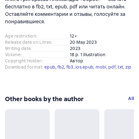
бесплатно в fb2, txt, epub, pdf или читать онлайн.
Оставляйте комментарии и отзывы, голосуйте за
понравившиеся.
Age restriction
:
12+
Release date on Litres
:
20 May 2023
Writing date
:
2023
Volume
:
18 p. 1 illustration
Copyright Holder:
:
Автор
Download format
:
epub
, 
fb2
, 
fb3
, 
ios.epub
, 
mobi
, 
pdf
, 
txt
, 
zip
Other books by the author
All