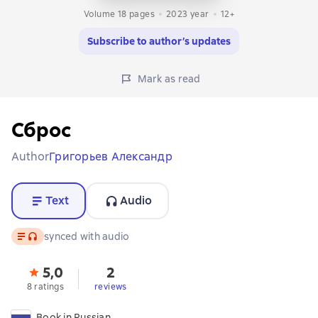
Volume 18 pages
2023
year
12+
Subscribe to author’s updates
Mark as read
Сброс
Author
Григорьев Александр
Text
Audio
Text
, audio format available
synced with audio
5,0
2
8 ratings
reviews
Book in Russian