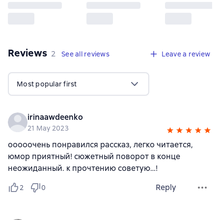
Reviews
,
2 reviews
2
See all reviews
Leave a review
Most popular first
irinaawdeenko
21 May 2023
ооооочень понравился рассказ, легко читается,
юмор приятный! сюжетный поворот в конце
неожиданный. к прочтению советую…!
Reply
2
0