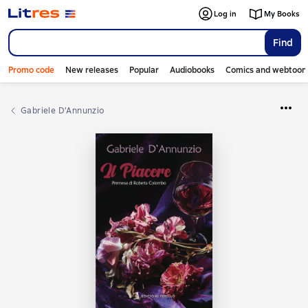
Log in
My Books
Find
Promo code
New releases
Popular
Audiobooks
Comics and webtoon
Gabriele D'Annunzio