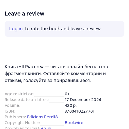
Leave a review
Log in
, to rate the book and leave a review
Книга «Il Piacere» — читать онлайн бесплатно
фрагмент книги. Оставляйте комментарии и
отзывы, голосуйте за понравившиеся.
Age restriction
:
0+
Release date on Litres
:
17 December 2024
Volume
:
420 p.
ISBN
:
9788410227781
Publishers
:
Edicions Perelló
Copyright Holder:
:
Bookwire
Download format
:
epub