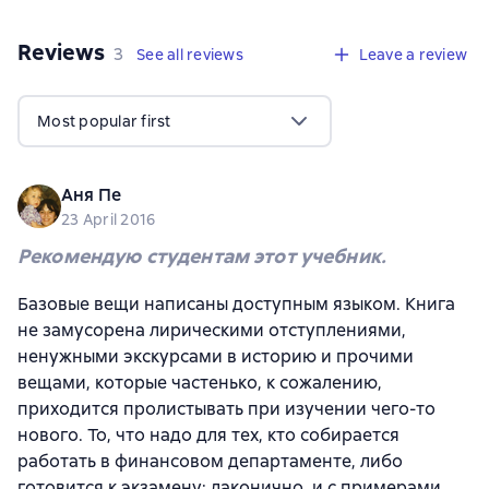
Reviews
,
3 reviews
3
See all reviews
Leave a review
Most popular first
Аня Пе
23 April 2016
Рекомендую студентам этот учебник.
Базовые вещи написаны доступным языком. Книга
не замусорена лирическими отступлениями,
ненужными экскурсами в историю и прочими
вещами, которые частенько, к сожалению,
приходится пролистывать при изучении чего-то
нового. То, что надо для тех, кто собирается
работать в финансовом департаменте, либо
готовится к экзамену: лаконично, и с примерами.