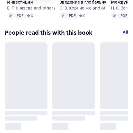
Инвестиции
Введение в глобальную политиче
Междунар
Е. Г. Князева and others
О. В. Корниенко and others
Н. С. Загр
Text
PDF
Text
PDF
Text
PDF
PDF
Средний рейтинг 0 на основе 0 оценок
0
PDF
Средний рейтинг 0 на основе 
0
PDF
С
People read this with this book
All