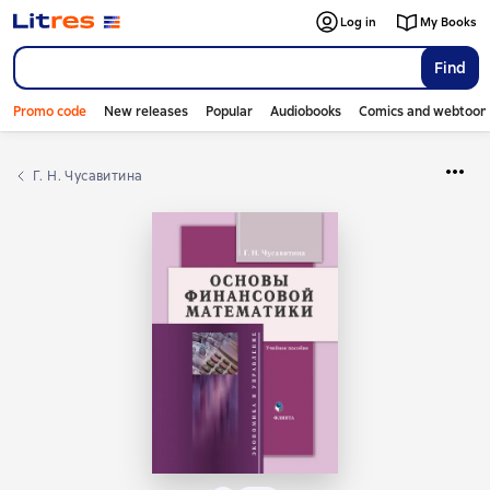
Log in
My Books
Find
Promo code
New releases
Popular
Audiobooks
Comics and webtoon
Г. Н. Чусавитина