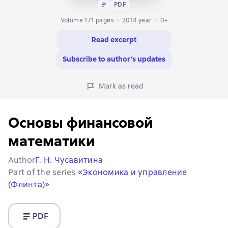
Text
PDF
PDF
Volume 171 pages
2014
year
0+
Read excerpt
Subscribe to author’s updates
Mark as read
Основы финансовой
математики
Author
Г. Н. Чусавитина
Part of the series
«Экономика и управление
(Флинта)»
PDF