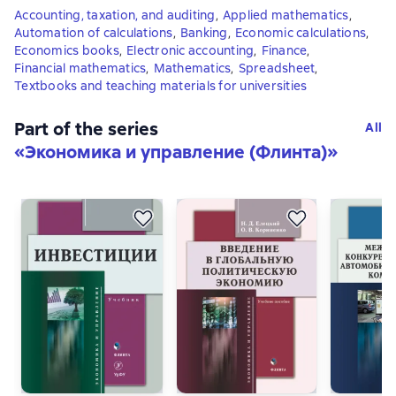
Accounting, taxation, and auditing
,
Applied mathematics
,
Automation of calculations
,
Banking
,
Economic calculations
,
Economics books
,
Electronic accounting
,
Finance
,
Financial mathematics
,
Mathematics
,
Spreadsheet
,
Textbooks and teaching materials for universities
Part of the series
All
«
Экономика и управление (Флинта)
»