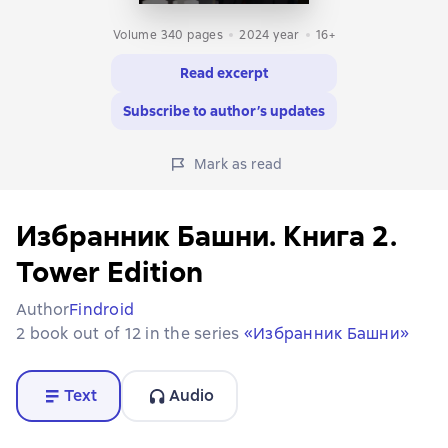
Volume 340 pages
2024
year
16+
Read excerpt
Subscribe to author’s updates
Mark as read
Избранник Башни. Книга 2.
Tower Edition
Author
Findroid
2 book out of 12 in the series
«Избранник Башни»
Text
Audio