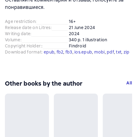
понравившиеся.
Age restriction
:
16+
Release date on Litres
:
21 June 2024
Writing date
:
2024
Volume
:
340 p. 1 illustration
Copyright Holder:
:
Findroid
Download format
:
epub
, 
fb2
, 
fb3
, 
ios.epub
, 
mobi
, 
pdf
, 
txt
, 
zip
Other books by the author
All