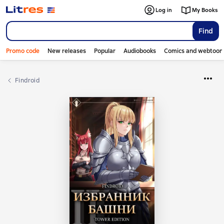
Log in
My Books
Find
Promo code
New releases
Popular
Audiobooks
Comics and webtoon
Findroid