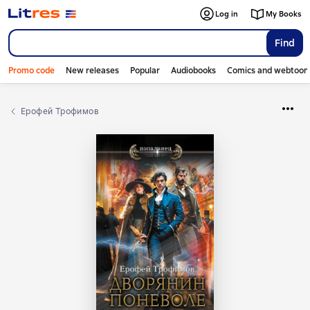
Log in
My Books
Find
Promo code
New releases
Popular
Audiobooks
Comics and webtoon
Ерофей Трофимов