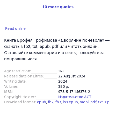
10 more quotes
Read online
Книга Ерофея Трофимова «Дворянин поневоле» —
скачать в fb2, txt, epub, pdf или читать онлайн.
Оставляйте комментарии и отзывы, голосуйте за
понравившиеся.
Age restriction
:
16+
Release date on Litres
:
22 August 2024
Writing date
:
2024
Volume
:
380 p.
ISBN
:
978-5-17-146376-2
Copyright Holder:
:
Издательство АСТ
Download format
:
epub
, 
fb2
, 
fb3
, 
ios.epub
, 
mobi
, 
pdf
, 
txt
, 
zip