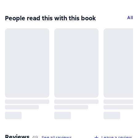
People read this with this book
All
Reviews
,
49 reviews
49
See all reviews
Leave a review