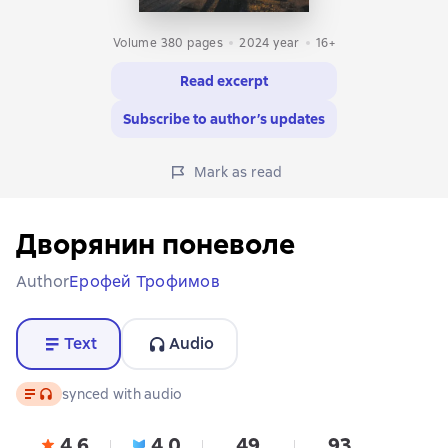
Volume 380 pages
2024
year
16+
Read excerpt
Subscribe to author’s updates
Mark as read
Дворянин поневоле
Author
Ерофей Трофимов
Text
Audio
Text
, audio format available
synced with audio
4,6
4,0
49
93