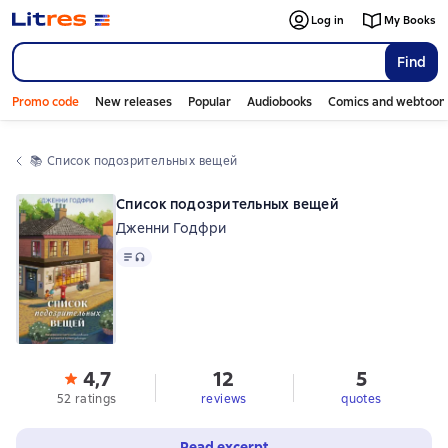
Log in
My Books
Find
Promo code
New releases
Popular
Audiobooks
Comics and webtoon
📚 
Список подозрительных вещей
Список подозрительных вещей
Дженни Годфри
Text
, audio format available
4,7
12
5
52 ratings
reviews
quotes
Read excerpt