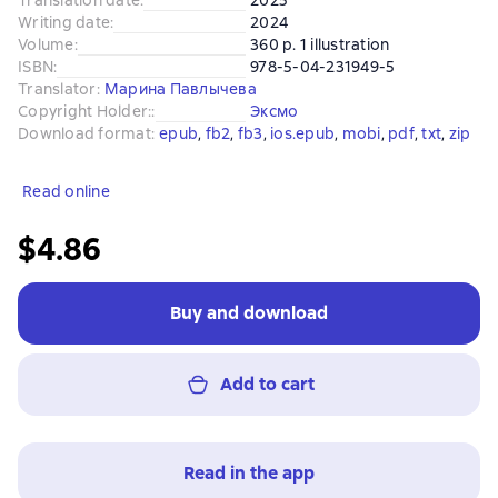
Translation date
:
2025
Writing date
:
2024
Volume
:
360 p. 1 illustration
ISBN
:
978-5-04-231949-5
Translator
:
Марина Павлычева
Copyright Holder:
:
Эксмо
Download format
:
epub
, 
fb2
, 
fb3
, 
ios.epub
, 
mobi
, 
pdf
, 
txt
, 
zip
Read online
$4.86
Buy and download
Add to cart
Read in the app