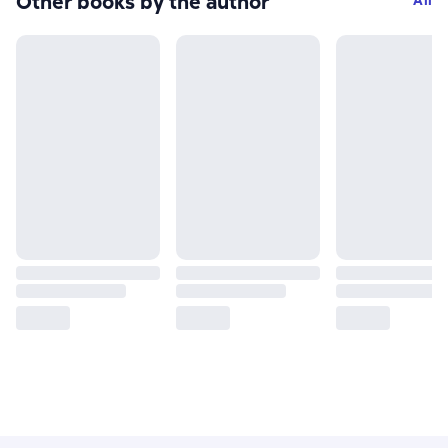
Other books by the author
All