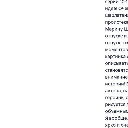
серии "С-
идее! Оче
шарлатана
проистека
Марину Ще
отпуске и
отпуск за
моментов 
картинка 
описывать
становятс
внимание 
истории! 
автора, н
героинь, 
рисуется 
объемным 
Я вообще,
ярко и оч