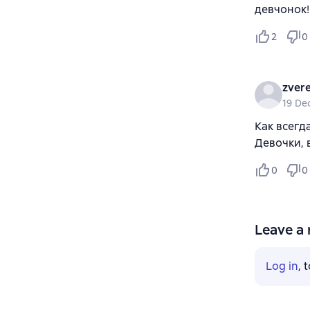
девчонок!
2
0
zver
19 De
Как всегд
Девочки, 
0
0
Leave a 
Log in
, 