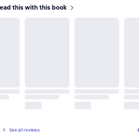
ead this with this book
,
4 reviews
4
See all reviews