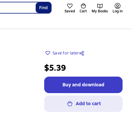
Find
Saved
Cart
My Books
Log in
Save for later
$5.39
Buy and download
Add to cart