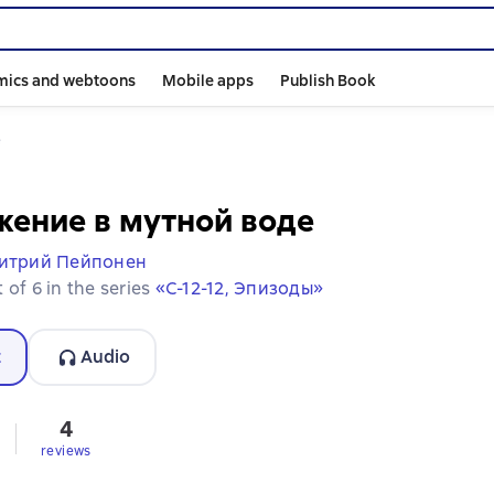
mics and webtoons
Mobile apps
Publish Book
е
ение в мутной воде
итрий Пейпонен
 of 6 in the series
«С-12-12, Эпизоды»
t
Audio
4
reviews