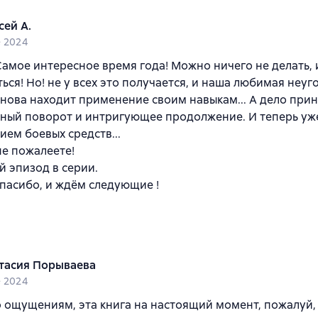
сей А.
e 2024
 Самое интересное время года! Можно ничего не делать, 
ься! Но! не у всех это получается, и наша любимая неу
нова находит применение своим навыкам... А дело при
ный поворот и интригующее продолжение. И теперь уж
ем боевых средств...
не пожалеете!
 эпизод в серии.
спасибо, и ждëм следующие !
тасия Порываева
e 2024
о ощущениям, эта книга на настоящий момент, пожалуй,