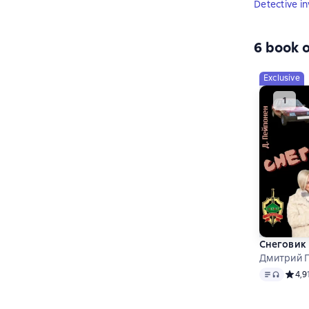
Detective in
6 book o
Exclusive
Снеговик
Дмитрий 
Text
, audio 
Средн
4,9