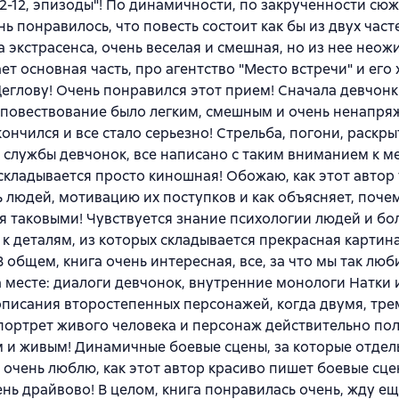
12-12, эпизоды"! По динамичности, по закрученности сюж
нь понравилось, что повесть состоит как бы из двух част
 экстрасенса, очень веселая и смешная, но из нее нео
ет основная часть, про агентство "Место встречи" и его 
глову! Очень понравился этот прием! Сначала девчонк
 повествование было легким, смешным и очень ненапр
кончился и все стало серьезно! Стрельба, погони, раскр
службы девчонок, все написано с таким вниманием к м
складывается просто киношная! Обожаю, как этот автор
 людей, мотивацию их поступков и как объясняет, поче
я таковыми! Чувствуется знание психологии людей и б
к деталям, из которых складывается прекрасная картин
В общем, книга очень интересная, все, за что мы так люб
а месте: диалоги девчонок, внутренние монологи Натки 
описания второстепенных персонажей, когда двумя, тр
портрет живого человека и персонаж действительно по
и живым! Динамичные боевые сцены, за которые отдел
 очень люблю, как этот автор красиво пишет боевые сце
ень драйвово! В целом, книга понравилась очень, жду е