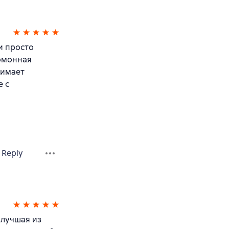
и просто
гомонная
нимает
е с
Reply
 лучшая из