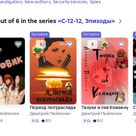
vestigation
,
New authors
,
Security services
,
Spies
ut of 6 in the series
«С-12-12, Эпизоды»
Exclusive
Exclusive
Период полураспада
Тануки и лев Комаину
С
Пейпонен
Дмитрий Пейпонен
Дмитрий Пейпонен
Д
format available
Text
, audio format available
Text
, audio format available
T
ий рейтинг 4,9 на основе 16 оценок
16
Средний рейтинг 5 на основе 13 оценок
5
13
Средний рейтинг 5 на о
5
12