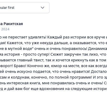
lar first
а Ракитская
e 2024
р не перестает удивлять! Каждый раз истории все круче 
я! Кажется, что уже некуда дальше, а оказывается, что е
е в мутной воде" очень и очень понравилось! Динамика
ма история - просто супер! Сюжет закручен так лихо, что
рывается главный твист, так и хочется крикнуть как в то
оворот! Браво! Конечно же, юмор на месте, все как всегд
й очень искусно подается, что очень нравится! Достало
сам и колдунам, конечно, по полной программе! И это з
ень интересная книга, мне понравилась очень и очень! С
уд и дай вам бог еще вдохновения на следующие истори