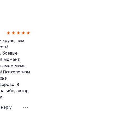
и круче, чем
сть!
, боевые
 в момент,
м самом меме:
а! Психологизм
сь и
дорово! В
пасибо, автор,
и!
Reply