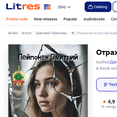
Catalog
ENG
Promo code
New releases
Popular
Audiobooks
Co
Books
Action
Дмитрий Пейпонен
📚 
Отражение в мутной вод
Отраж
Author
Дм
6 book out
Tex
4,9
13 ratings