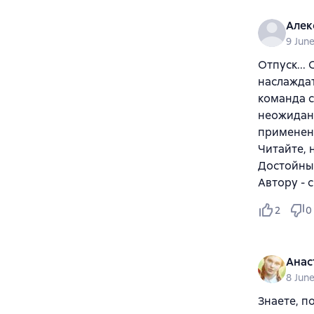
Алек
9 Jun
Отпуск...
наслаждат
команда с
неожидан
применени
Читайте, 
Достойный
Автору - 
2
0
Анас
8 Jun
Знаете, п