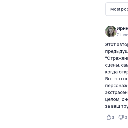
Most popu
Ирин
7 Jun
Этот авто
предыдуща
"Отражени
сцены, са
когда отк
Вот это п
персонаже
экстрасен
целом, оч
за ваш тр
3
0