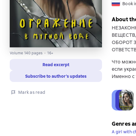
Book i
About th
НЕЗАКОН
ВЕЩЕСТВ
ОБОРОТ 
ОТВЕТСТ
Volume 140 pages
16+
Что можно
Read excerpt
если укра
Именно с 
Subscribe to author’s updates
Mark as read
Genres a
A girl with 