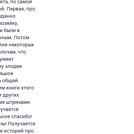
ета, по самой
ей. Первая, про
жиданно
хозяйку,
и были в
яжным. Потом
ытие некоторых
елочам, что
 умеет
му злодеи
ольшое
а общей
им книги этого
и других
емя штрихами
лучается
ьное спасибо!
ны! Получается
ще историй про