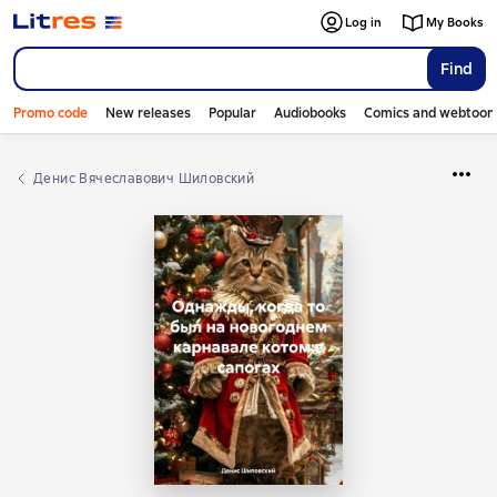
Log in
My Books
Find
Promo code
New releases
Popular
Audiobooks
Comics and webtoon
Денис Вячеславович Шиловский