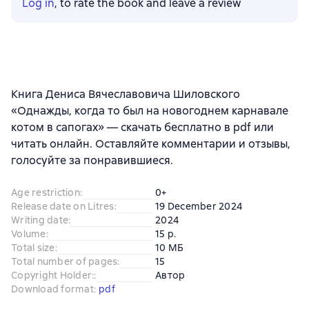
Log in
, to rate the book and leave a review
Книга Дениса Вячеславовича Шиловского
«Однажды, когда то был на новогоднем карнавале
котом в сапогах» — скачать бесплатно в pdf или
читать онлайн. Оставляйте комментарии и отзывы,
голосуйте за понравившиеся.
Age restriction
:
0+
Release date on Litres
:
19 December 2024
Writing date
:
2024
Volume
:
15 p.
Total size
:
10 МБ
Total number of pages
:
15
Copyright Holder:
:
Автор
Download format
:
pdf