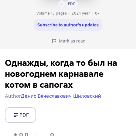
Text
PDF
PDF
Volume 15 pages
2024
year
0+
Subscribe to author’s updates
Mark as read
Однажды, когда то был на
новогоднем карнавале
котом в сапогах
Author
Денис Вячеславович Шиловский
PDF
0,0
0