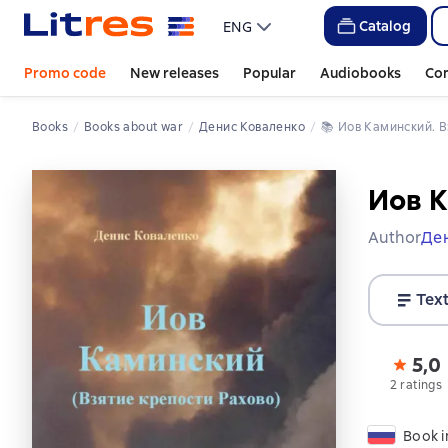
Catalog
ENG
Promo code
New releases
Popular
Audiobooks
Co
Books
Books about war
Денис Коваленко
📚 
Иов Каминский. 
Иов К
Author
Де
Tex
5,0
2 ratings
Book i