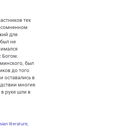
частников тех
несомненном
ский для
 был не
нимался
с Богом.
аминского, был
иков до того
и оставались в
ледствии многие
в руке шли в
ian literature
,