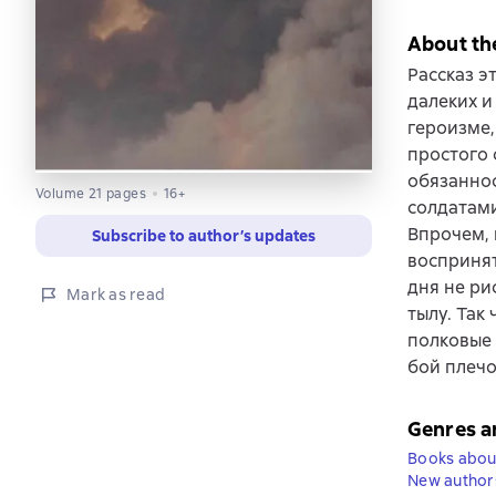
About th
Рассказ э
далеких и
героизме,
простого 
обязаннос
Volume 21 pages
16+
солдатами
Впрочем, 
Subscribe to author’s updates
воспринят
дня не ри
Mark as read
тылу. Так
полковые 
бой плечо
Genres a
Books abou
New author