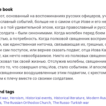
e book
тот, основанный на воспоминаниях русских офицеров, у
 славный событий, больше не о самом отце Иове и его 
 а о той удивительной эпохе, когда православный и рус
солдата – были синонимами. Когда молебен перед боем
тью, а потребность. Когда полковой священник воспри
, как единственная ниточка, связывающая их, грешных, 
и сам поступок, или вернее сказать подвиг, отца Иова К
, как нечто невообразимое. Никто из полковых священн
сковал так своей жизнью. Отслужив молебны, священник
 что то, что совершил отец Иов, стало событием. И впос
священники воодушевленные этим подвигом, с крестом 
м к плечу вместе со своими солдатами.
nd tags
t war
,
Heroism
,
Historical events
,
Historical literature
,
Modern Russ
s
,
The Russian Orthodox Church
,
The Russo-Turkish war