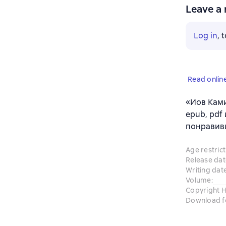
Leave a 
Log in
, 
Read onlin
«Иов Ками
epub, pdf
понравив
Age restrict
Release dat
Writing dat
Volume
:
Copyright H
Download f