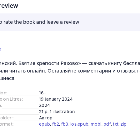
review
to rate the book and leave a review
e
нский. Взятие крепости Рахово» — скачать книгу бесплатн
 или читать онлайн. Оставляйте комментарии и отзывы, г
шиеся.
ion
:
16+
e on Litres
:
19 January 2024
e
:
2024
21 p. 1 illustration
older:
:
Автор
ormat
:
epub
, 
fb2
, 
fb3
, 
ios.epub
, 
mobi
, 
pdf
, 
txt
, 
zip