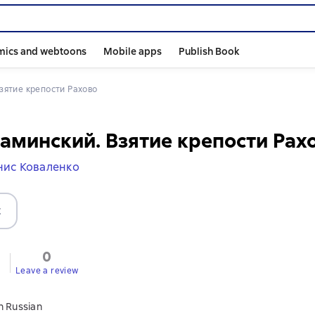
mics and webtoons
Mobile apps
Publish Book
Взятие крепости Рахово
аминский. Взятие крепости Рах
нис Коваленко
t
0
Leave a review
n Russian