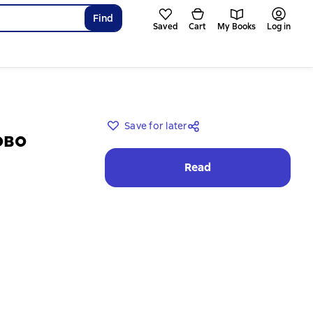
Find
Saved
Cart
My Books
Log in
Save for later
ово
Read