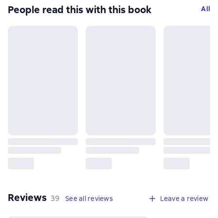
People read this with this book
All
Reviews
,
39 reviews
39
See all reviews
Leave a review