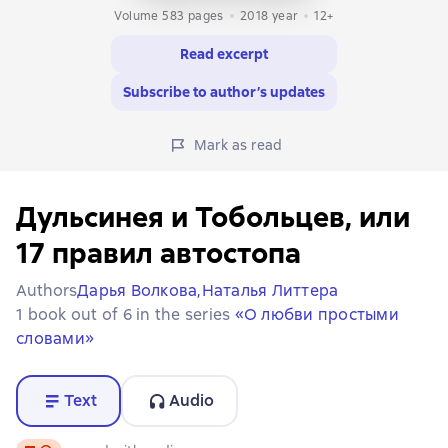
Volume 583 pages
2018
year
12+
Read excerpt
Subscribe to author’s updates
Mark as read
Дульсинея и Тобольцев, или
17 правил автостопа
Authors
Дарья Волкова,
Наталья Литтера
1 book out of 6 in the series
«О любви простыми
словами»
Text
Audio
Text
, audio format available