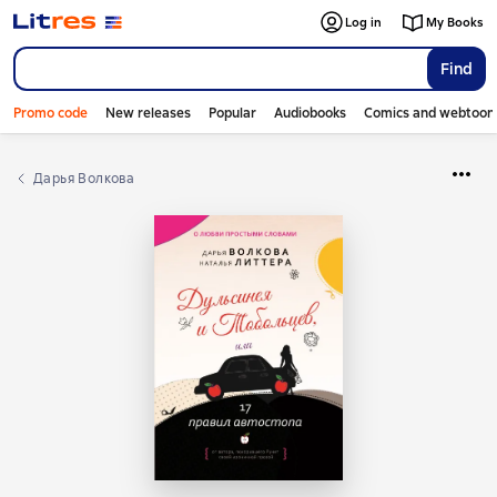
Log in
My Books
Find
Promo code
New releases
Popular
Audiobooks
Comics and webtoon
Дарья Волкова