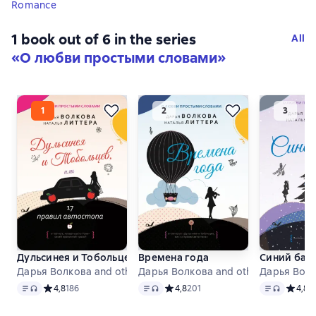
Romance
1 book out of 6 in the series
All
«О любви простыми словами»
Дульсинея и Тобольцев, или 17 правил автостопа
Времена года
Синий бан
Дарья Волкова and others
Дарья Волкова and others
Дарья Волк
Text
, audio format available
Text
, audio format available
Text
, audio f
Средний рейтинг 4,8 на основе 186 оценок
4,8
186
Средний рейтинг 4,8 на основе 201
4,8
201
Средни
4,8
1