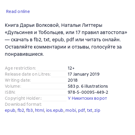
Read online
Книга Дарьи Волковой, Натальи Литтеры
«Дульсинея и Тобольцев, или 17 правил автостопа»
— скачать в fb2, txt, epub, pdf или читать онлайн.
Оставляйте комментарии и отзывы, голосуйте за
понравившиеся.
Age restriction
:
12+
Release date on Litres
:
17 January 2019
Writing date
:
2018
Volume
:
583 p. 6 illustrations
ISBN
:
978-5-00095-449-2
Copyright Holder:
:
У Никитских ворот
Download format
:
epub
, 
fb2
, 
fb3
, 
html
, 
ios.epub
, 
mobi
, 
pdf
, 
txt
, 
zip