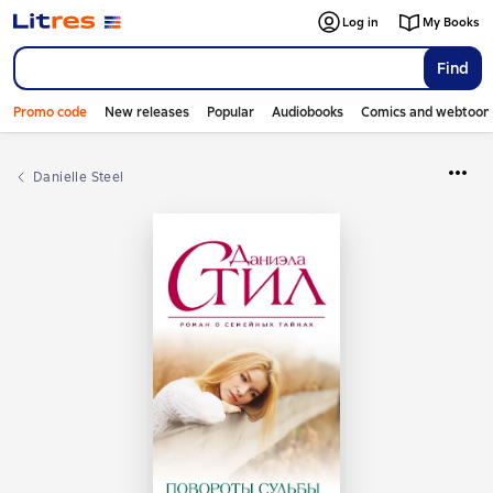
Log in
My Books
Find
Promo code
New releases
Popular
Audiobooks
Comics and webtoon
Danielle Steel