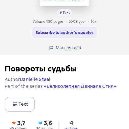
Text
Volume 180 pages
2003
year
16+
Subscribe to author’s updates
Mark as read
Повороты судьбы
Author
Danielle Steel
Part of the series
«Великолепная Даниэла Стил»
Text
3,7
3,6
4
49 ratings
30 ratings
reviews