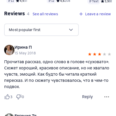
Text
, audio format available
Text
, audio format available
Text
Средний рейтинг 4,9 на основе 31 оценок
4,9
31
Средний рейтинг 4,8 на основе 208 оц
4,8
208
Text
Средний р
3,9
86
Reviews
,
4 reviews
4
See all reviews
Leave a review
Most popular first
Ирина П
15 May 2018
Прочитав рассказ, одно слово в голове «суховато».
Сюжет хороший, красивое описание, но не хватало
чувств, эмоций. Как будто бы читала краткий
пересказ. И по сюжету чувствовалось, что в чем-то
подвох.
Reply
3
0
Евгения Тя