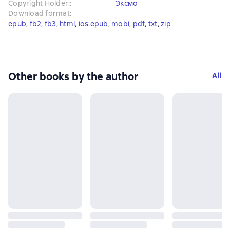
Copyright Holder:
:
Эксмо
Download format
:
epub
, 
fb2
, 
fb3
, 
html
, 
ios.epub
, 
mobi
, 
pdf
, 
txt
, 
zip
Other books by the author
All