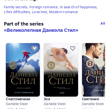
Family secrets
,
Foreign romance
,
In search of happiness
,
Life's difficulties
,
Love test
,
Modern romance
Part of the series
All
«
Великолепная Даниэла Стил
»
Счастливчики
Зоя
Смятение
Danielle Steel
Danielle Steel
Danielle Steel