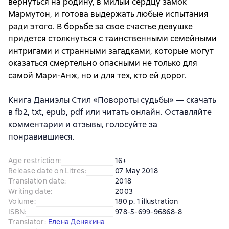
вернуться на родину, в милый сердцу замок
Мармутон, и готова выдержать любые испытания
ради этого. В борьбе за свое счастье девушке
придется столкнуться с таинственными семейными
интригами и странными загадками, которые могут
оказаться смертельно опасными не только для
самой Мари-Анж, но и для тех, кто ей дорог.
Книга Даниэлы Стил «Повороты судьбы» — скачать
в fb2, txt, epub, pdf или читать онлайн. Оставляйте
комментарии и отзывы, голосуйте за
понравившиеся.
Age restriction
:
16+
Release date on Litres
:
07 May 2018
Translation date
:
2018
Writing date
:
2003
Volume
:
180 p. 1 illustration
ISBN
:
978-5-699-96868-8
Translator
:
Елена Денякина