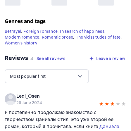
Genres and tags
Betrayal
,
Foreign romance
,
In search of happiness
,
Modern romance
,
Romantic prose
,
The vicissitudes of fate
,
Women's history
Reviews
,
3 reviews
3
See all reviews
Leave a review
Most popular first
Ledi_Osen
26 June 2024
Я постепенно продолжаю знакомство с
творчеством Даниэлы Стил. Это уже второй ее
роман, который я прочитала. Если книга
Даниэла