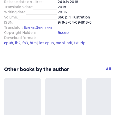
Release date on Litres
:
24 July 2018
Translation date
:
2018
Writing date
:
2006
Volume
:
360 p. 1 illustration
ISBN
:
978-5-04-094813-0
Translator
:
Елена Денякина
Copyright Holder:
:
Эксмо
Download format
:
epub
, 
fb2
, 
fb3
, 
html
, 
ios.epub
, 
mobi
, 
pdf
, 
txt
, 
zip
Other books by the author
All