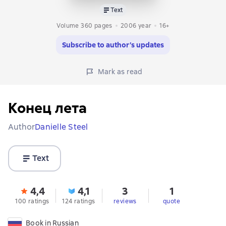
Text
Volume 360 pages
2006
year
16+
Subscribe to author’s updates
Mark as read
Конец лета
Author
Danielle Steel
Text
4,4
4,1
3
1
100 ratings
124 ratings
reviews
quote
Book in Russian