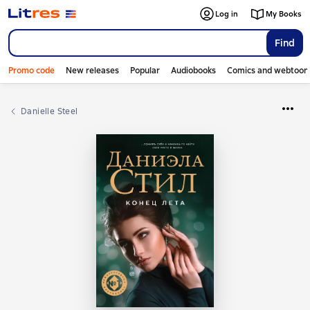
Log in
My Books
Find
Promo code
New releases
Popular
Audiobooks
Comics and webtoon
Danielle Steel