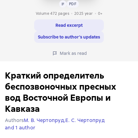
Text
PDF
PDF
Volume 472 pages
2025
year
0+
Read excerpt
Subscribe to author’s updates
Mark as read
Краткий определитель
беспозвоночных пресных
вод Восточной Европы и
Кавказа
Authors
М. В. Чертопруд,
Е. С. Чертопруд
and 1 author