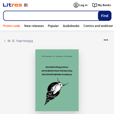
Log in
My Books
Find
Promo code
New releases
Popular
Audiobooks
Comics and webtoon
М. В. Чертопруд