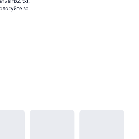
 в fb2, txt,
олосуйте за