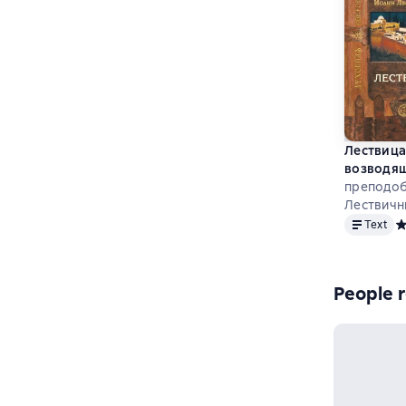
Лествица
возводящ
преподоб
Лествичн
Text
Text
Ср
People r