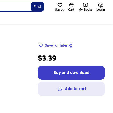
Find
Saved
Cart
My Books
Log in
Save for later
$3.39
Buy and download
Add to cart