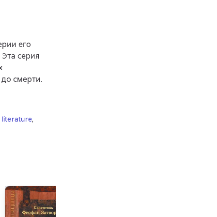
ерии его
 Эта серия
х
 до смерти.
 literature
,