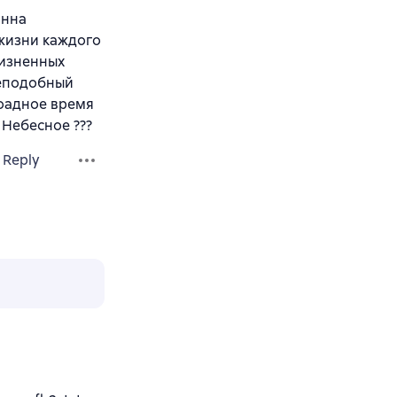
анна
жизни каждого
жизненных
реподобный
оадное время
 Небесное ???
Reply