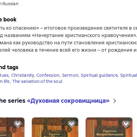
n Russian
e book
ть ко спасению» – итоговое произведение святителя в с
д названием «Начертание христианского нравоучения».
мана как руководство на пути становления христиански
лей человека в течение всей его жизни – от рождения и
nd tags
rtues
,
Christianity
,
Confession
,
Sermon
,
Spiritual guidance
,
Spiritual
n life
,
The salvation of the soul
the series
«
Духовная сокровищница
»