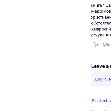
книга " Ц
Максимов
христиани
обстоятел
Амвросий
оскудения
0
0
Leave a 
Log in
, 
Read onlin