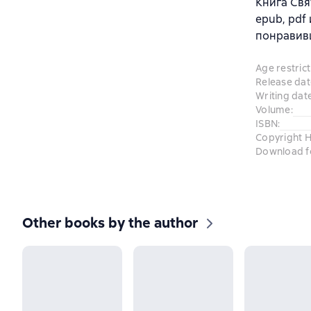
Книга Свя
epub, pdf
понравив
Age restrict
Release dat
Writing dat
Volume
:
ISBN
:
Copyright H
Download f
Other books by the author