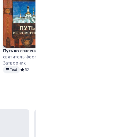
Путь ко спасению
cвятитель Феофан
Затворник
Text
Text
Средний рейтинг 5 на основе 2 оценок
5
2
 на основе 4 оценок