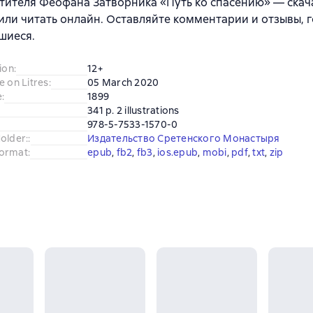
тителя Феофана Затворника «Путь ко спасению» — скачать
 или читать онлайн. Оставляйте комментарии и отзывы, г
шиеся.
ion
:
12+
e on Litres
:
05 March 2020
e
:
1899
341 p. 2 illustrations
978-5-7533-1570-0
older:
:
Издательство Сретенского Монастыря
ormat
:
epub
, 
fb2
, 
fb3
, 
ios.epub
, 
mobi
, 
pdf
, 
txt
, 
zip