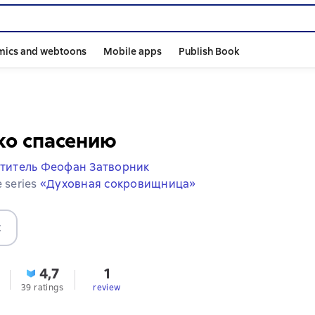
mics and webtoons
Mobile apps
Publish Book
ко спасению
ятитель Феофан Затворник
e series
«Духовная сокровищница»
t
4,7
1
39 ratings
review