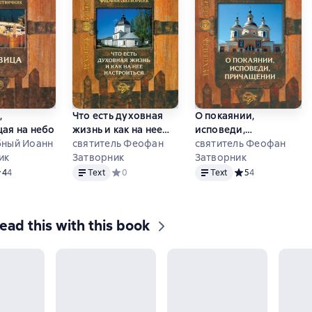
,
Что есть духовная
О покаянии,
ая на небо
жизнь и как на нее
исповеди,
ный Иоанн
настроиться?
cвятитель Феофан
причащении Святых
cвятитель Феофан
ик
Затворник
Христовых Таин и
Затворник
Text
Text
исправлении жизни
едний рейтинг 4 на основе 4 оценок
4
4
Text
Средний рейтинг 0 на основе 0 оценок
0
Text
Средний рейтинг 5
5
4
ead this with this book