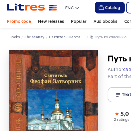
Catalog
ENG
Promo code
New releases
Popular
Audiobooks
Co
Books
Christianity
cвятитель Феофан Затворник
📚 
Путь ко спасению
Путь 
Author
cв
Part of th
Tex
5,0
2 ratings