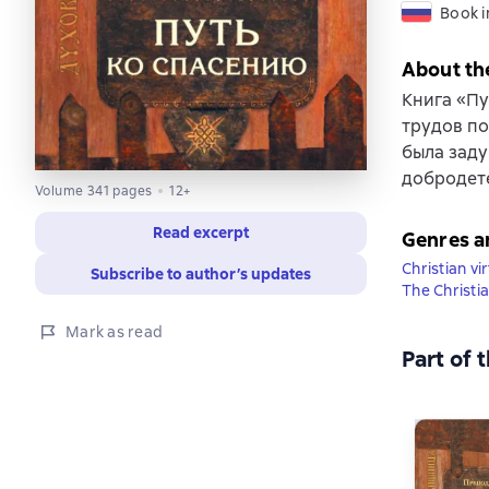
Book i
About th
Книга «Пу
трудов по
была заду
добродете
Volume 341 pages
12+
Read excerpt
Genres a
Christian vi
Subscribe to author’s updates
The Christia
Mark as read
Part of 