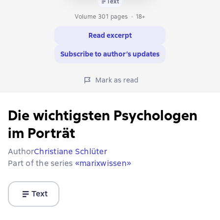
Text
Volume 301 pages
18+
Read excerpt
Subscribe to author’s updates
Mark as read
Die wichtigsten Psychologen
im Porträt
Author
Christiane Schlüter
Part of the series
«marixwissen»
Text