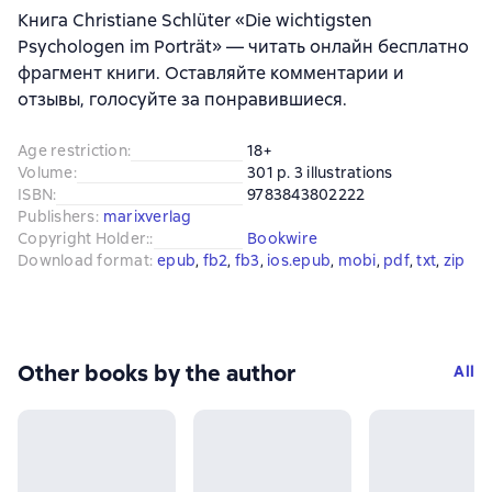
Книга Christiane Schlüter «Die wichtigsten
Psychologen im Porträt» — читать онлайн бесплатно
фрагмент книги. Оставляйте комментарии и
отзывы, голосуйте за понравившиеся.
Age restriction
:
18+
Volume
:
301 p. 3 illustrations
ISBN
:
9783843802222
Publishers
:
marixverlag
Copyright Holder:
:
Bookwire
Download format
:
epub
, 
fb2
, 
fb3
, 
ios.epub
, 
mobi
, 
pdf
, 
txt
, 
zip
Other books by the author
All