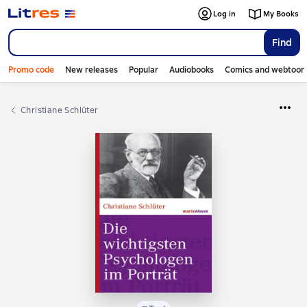
Log in
My Books
Find
Promo code
New releases
Popular
Audiobooks
Comics and webtoon
Christiane Schlüter