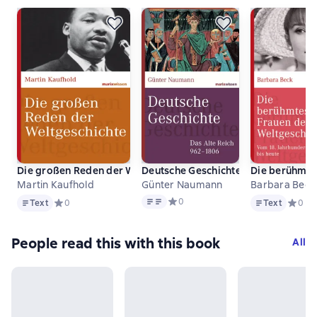
Die großen Reden der Weltgeschichte
Deutsche Geschichte
Die berühmte
Martin Kaufhold
Günter Naumann
Barbara Beck
Text
Text
Text
Средний рейтинг 0 на основе 0 оц
0
Text
Средний рейтинг 0 на основе 0 оценок
0
Text
Средни
0
People read this with this book
All