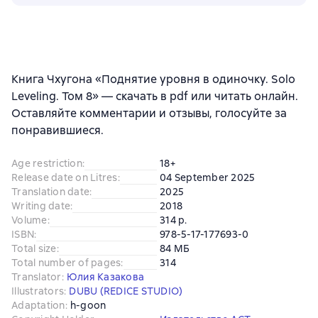
Книга Чхугона «Поднятие уровня в одиночку. Solo
Leveling. Том 8» — скачать в pdf или читать онлайн.
Оставляйте комментарии и отзывы, голосуйте за
понравившиеся.
Age restriction
:
18+
Release date on Litres
:
04 September 2025
Translation date
:
2025
Writing date
:
2018
Volume
:
314 p.
ISBN
:
978-5-17-177693-0
Total size
:
84 МБ
Total number of pages
:
314
Translator
:
Юлия Казакова
Illustrators
:
DUBU (REDICE STUDIO)
Adaptation
:
h-goon