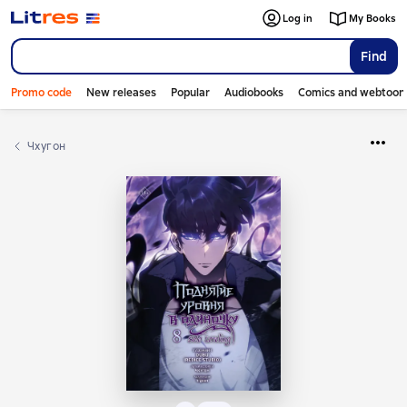
Log in
My Books
Find
Promo code
New releases
Popular
Audiobooks
Comics and webtoon
Чхугон