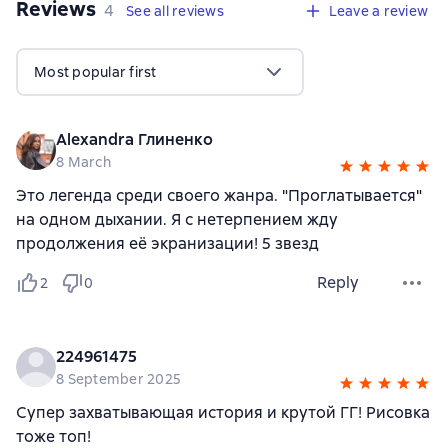
Reviews
,
4 reviews
4
See all reviews
Leave a review
Most popular first
Alexandra Глиненко
8 March
Это легенда среди своего жанра. "Проглатывается"
на одном дыхании. Я с нетерпением жду
продолжения её экранизации! 5 звезд
Reply
2
0
224961475
8 September 2025
Супер захватывающая история и крутой ГГ! Рисовка
тоже топ!