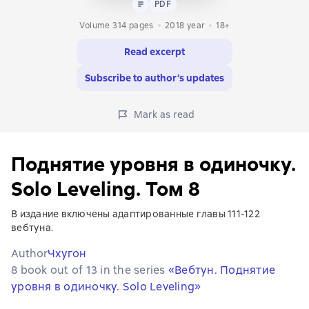
Text
PDF
PDF
Volume 314 pages
2018
year
18+
Read excerpt
Subscribe to author’s updates
Mark as read
Поднятие уровня в одиночку.
Solo Leveling. Том 8
В издание включены адаптированные главы 111-122
вебтуна.
Author
Чхугон
8 book out of 13 in the series
«Вебтун. Поднятие
уровня в одиночку. Solo Leveling»