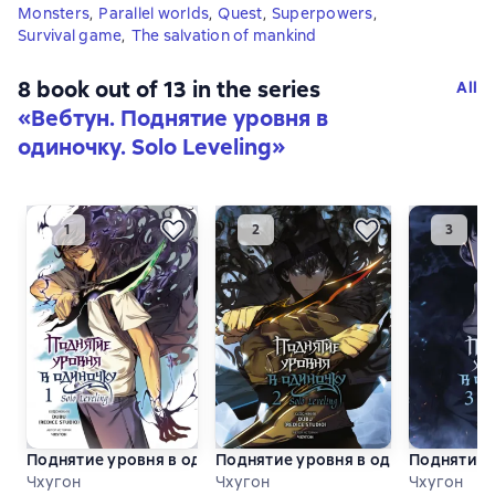
Monsters
,
Parallel worlds
,
Quest
,
Superpowers
,
Survival game
,
The salvation of mankind
8 book out of 13 in the series
All
«Вебтун. Поднятие уровня в
одиночку. Solo Leveling»
Поднятие уровня в одиночку. Solo Leveling. Том 1
Поднятие уровня в одиночку. Solo L
Поднятие у
Чхугон
Чхугон
Чхугон