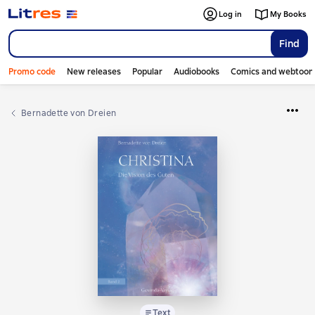
Log in
My Books
Find
Promo code
New releases
Popular
Audiobooks
Comics and webtoon
Bernadette von Dreien
Text