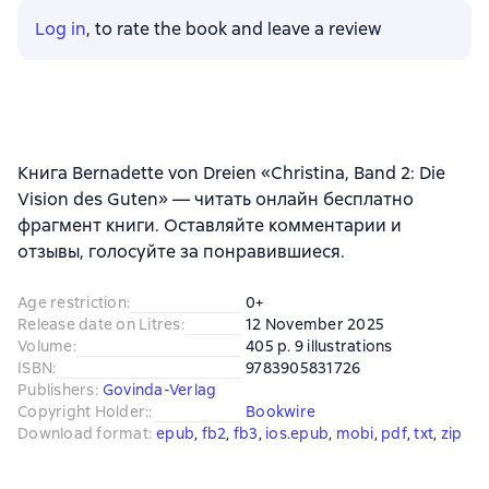
Log in
, to rate the book and leave a review
Книга Bernadette von Dreien «Christina, Band 2: Die
Vision des Guten» — читать онлайн бесплатно
фрагмент книги. Оставляйте комментарии и
отзывы, голосуйте за понравившиеся.
Age restriction
:
0+
Release date on Litres
:
12 November 2025
Volume
:
405 p. 9 illustrations
ISBN
:
9783905831726
Publishers
:
Govinda-Verlag
Copyright Holder:
:
Bookwire
Download format
:
epub
, 
fb2
, 
fb3
, 
ios.epub
, 
mobi
, 
pdf
, 
txt
, 
zip