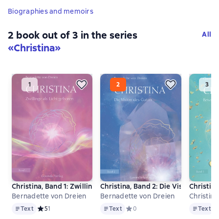
Biographies and memoirs
2 book out of 3 in the series
All
«Christina»
Christina, Band 1: Zwillinge als Licht geboren
Christina, Band 2: Die Vision des Gu
Christin
Bernadette von Dreien
Bernadette von Dreien
Christina
Text
Text
Text
Text
Средний рейтинг 5 на основе 1 оценок
5
1
Text
Средний рейтинг 0 на основе 0
0
Text
С