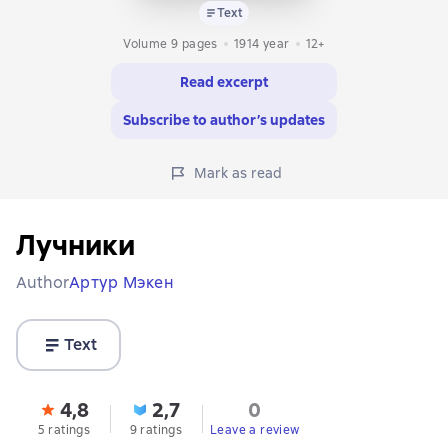
Text
Volume 9 pages
1914
year
12+
Read excerpt
Subscribe to author’s updates
Mark as read
Лучники
Author
Артур Мэкен
Text
4,8
2,7
0
5 ratings
9 ratings
Leave a review