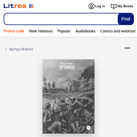
Log in
My Books
Find
Promo code
New releases
Popular
Audiobooks
Comics and webtoon
Артур Мэкен