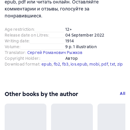
epub, pdf или читать онлайн. Оставляйте
комментарии и отзывы, голосуйте за
понравившиеся.
Age restriction
:
12+
Release date on Litres
:
04 September 2022
Writing date
:
1914
Volume
:
9 p. 1 illustration
Translator
:
Сергей Романович Рыжков
Copyright Holder:
:
Автор
Download format
:
epub
, 
fb2
, 
fb3
, 
ios.epub
, 
mobi
, 
pdf
, 
txt
, 
zip
Other books by the author
All