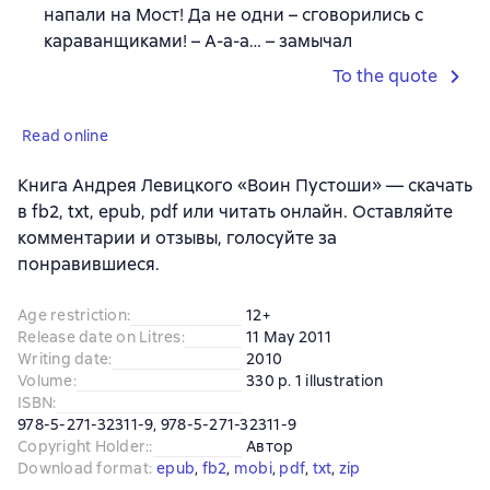
напали на Мост! Да не одни – сговорились с
караванщиками! – А-а-а… – замычал
To the quote
Read online
Книга Андрея Левицкого «Воин Пустоши» — скачать
в fb2, txt, epub, pdf или читать онлайн. Оставляйте
комментарии и отзывы, голосуйте за
понравившиеся.
Age restriction
:
12+
Release date on Litres
:
11 May 2011
Writing date
:
2010
Volume
:
330 p. 1 illustration
ISBN
:
978-5-271-32311-9, 978-5-271-32311-9
Copyright Holder:
:
Автор
Download format
:
epub
, 
fb2
, 
mobi
, 
pdf
, 
txt
, 
zip