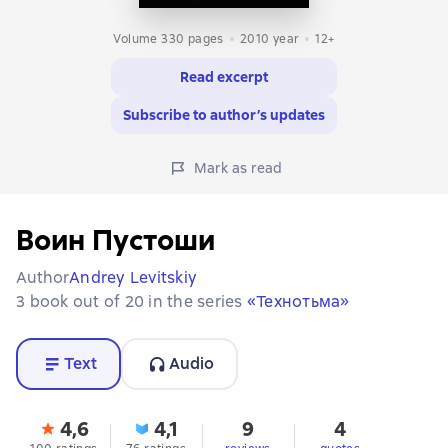
Volume 330 pages
2010
year
12+
Read excerpt
Subscribe to author’s updates
Mark as read
Воин Пустоши
Author
Andrey Levitskiy
3 book out of 20 in the series
«Технотьма»
Text
Audio
4,6
4,1
9
4