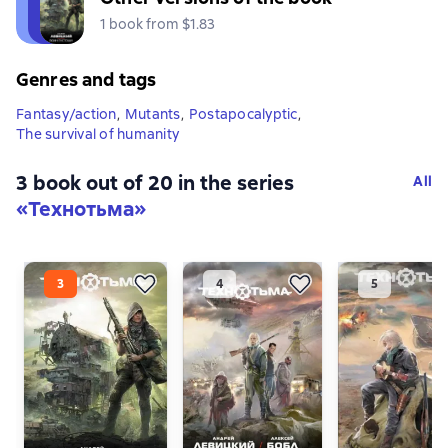
1 book from $1.83
Genres and tags
Fantasy/action
,
Mutants
,
Postapocalyptic
,
The survival of humanity
3 book out of 20 in the series
All
«Технотьма»