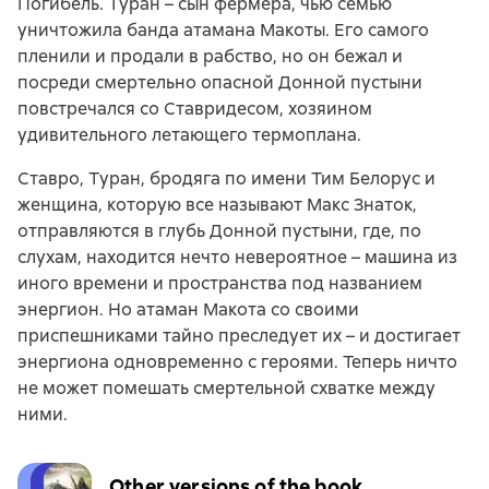
Погибель. Туран – сын фермера, чью семью
уничтожила банда атамана Макоты. Его самого
пленили и продали в рабство, но он бежал и
посреди смертельно опасной Донной пустыни
повстречался со Ставридесом, хозяином
удивительного летающего термоплана.
Ставро, Туран, бродяга по имени Тим Белорус и
женщина, которую все называют Макс Знаток,
отправляются в глубь Донной пустыни, где, по
слухам, находится нечто невероятное – машина из
иного времени и пространства под названием
энергион. Но атаман Макота со своими
приспешниками тайно преследует их – и достигает
энергиона одновременно с героями. Теперь ничто
не может помешать смертельной схватке между
ними.
Other versions of the book