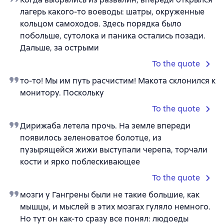
лагерь какого-то воеводы: шатры, окруженные
кольцом самоходов. Здесь порядка было
побольше, сутолока и паника остались позади.
Дальше, за острыми
To the quote
то-то! Мы им путь расчистим! Макота склонился к
монитору. Поскольку
To the quote
Дирижаба летела прочь. На земле впереди
появилось зеленоватое болотце, из
пузырящейся жижи выступали черепа, торчали
кости и ярко поблескивающее
To the quote
мозги у Гангрены были не такие большие, как
мышцы, и мыслей в этих мозгах гуляло немного.
Но тут он как-то сразу все понял: людоеды