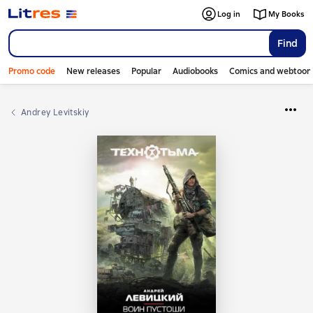
Log in
My Books
Find
Promo code
New releases
Popular
Audiobooks
Comics and webtoon
Andrey Levitskiy