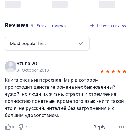
Reviews
,
9 reviews
9
See all reviews
Leave a review
Most popular first
Szunaj20
31 October 2013
Книга очень интересная. Мир в котором
происходит деиствие романа необыкновенный,
чужой, но люди,их жизнь, страсти и стремления
полностию понятные. Кроме того язык книги такой
что я, не русский, читал её без затруднения и с
болшим удоволствием.
Reply
4
2