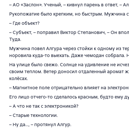
– АО «Заслон». Ученый, – кивнул парень в ответ, – 
Рукопожатие было крепким, но быстрым. Мужчина су
– Где объект?
– Субъект, – поправил Виктор Степанович, – Он впол
Туда.
Мужчина повел Алгура через стойки к одному из тер
норовила куда-то выехать. Даже чемодан собрала. Но
На улице было свежо. Солнце на удивление не исчез
своим теплом. Ветер доносил отдаленный аромат ж
колёсах.
– Магнитное поле отрицательно влияет на электрон
Его лицо отчего-то сделалось красным, будто ему д
– А что не так с электроникой?
– Старые технологии.
– Ну да…, – протянул Алгур.