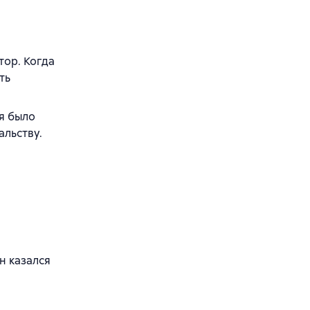
тор. Когда
ть
я было
альству.
н казался