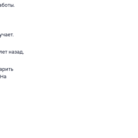
аботы.
учает.
лет назад,
дарить
 На