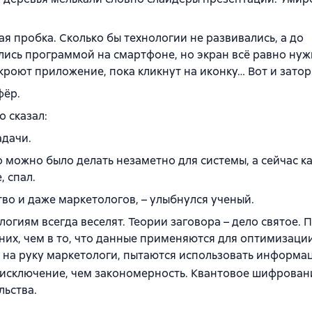
ая пробка. Сколько бы технологии не развивались, а до
лись программой на смартфоне, но экран всё равно ну
кроют приложение, пока кликнут на иконку… Вот и затор
фёр.
о сказал:
адачи.
-то можно было делать незаметно для системы, а сейчас 
, спал.
ство и даже маркетологов, – улыбнулся ученый.
огиям всегда веселят. Теории заговора – дело святое. 
их, чем в то, что данные применяются для оптимизаци
е на руку маркетологи, пытаются использовать информа
ее исключение, чем закономерность. Квантовое шифрован
льства.