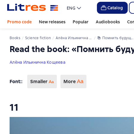
Catalog
ENG
Promo code
New releases
Popular
Audiobooks
Co
Books
Science fiction
Алёна Ильинична Кощеева
📚 
Помнить будущее
Read the book: «Помнить бу
Алёна Ильинична Кощеева
Font:
:
Smaller
More
Аа
Aa
11