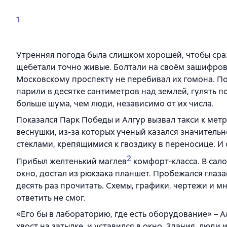
1
Утренняя погода была слишком хорошей, чтобы сраз
щебетали точно живые. Болтали на своём зашифро
Московскому проспекту не перебивал их гомона. П
парили в десятке сантиметров над землей, гулять 
больше шума, чем люди, независимо от их числа.
Показался Парк Победы и Алгур вызвал такси к мет
веснушки, из-за которых ученый казался значительн
стеклами, крепящимися к гвоздику в переносице. И
2
Прибыл желтенький маглев
комфорт-класса. В сал
окно, достал из рюкзака планшет. Пробежался глаз
десять раз прочитать. Схемы, графики, чертежи и 
ответить не смог.
«Его бы в лабораторию, где есть оборудование» – 
хвост на затылке, и уставился в окно. Здания, люд