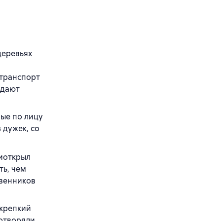
деревьях
 транспорт
здают
ные по лицу
 дужек, со
риоткрыл
ть, чем
твенников
 крепкий
ротворяли