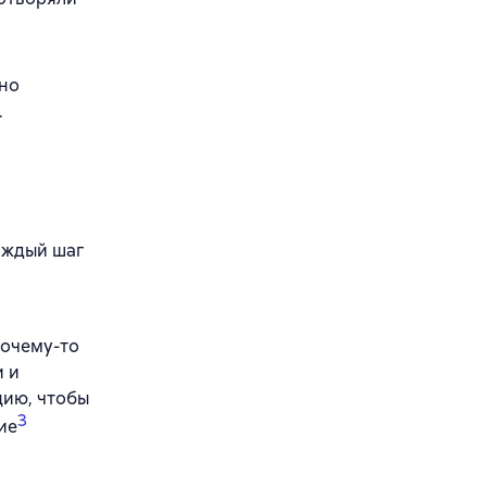
жно
.
каждый шаг
Почему-то
и и
цию, чтобы
3
ие