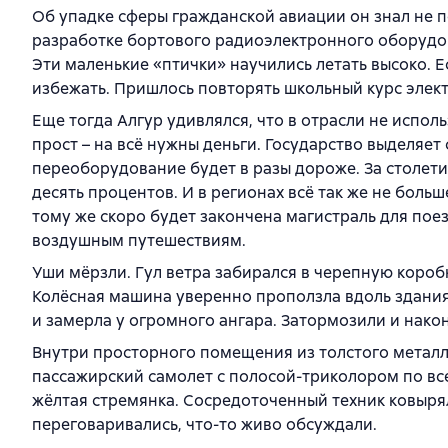
Об упадке сферы гражданской авиации он знал не п
разработке бортового радиоэлектронного оборудо
Эти маленькие «птички» научились летать высоко. Е
избежать. Пришлось повторять школьный курс элек
Еще тогда Алгур удивлялся, что в отрасли не испол
прост – на всё нужны деньги. Государство выделяе
переоборудование будет в разы дороже. За столети
десять процентов. И в регионах всё так же не больш
тому же скоро будет закончена магистраль для по
воздушным путешествиям.
Уши мёрзли. Гул ветра забирался в черепную коробк
Колёсная машина уверенно проползла вдоль здания
и замерла у огромного ангара. Затормозили и након
Внутри просторного помещения из толстого металла
пассажирский самолет с полосой-триколором по все
жёлтая стремянка. Сосредоточенный техник ковырял
переговаривались, что-то живо обсуждали.