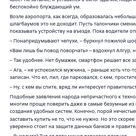
беспокойно блуждающий ум.
Возле аэропорта, как всегда, образовалась небольш
шлагбаумов это не доходит. Пусть талончики смени
показывать устройству на въезде. Пока водители от
– Понапридумывают чепухи, – буркнул пожилой шо
«Вам лишь бы повод поворчать» – вздохнул Алгур, н
– Так удобнее. Нет бумажек, смартфон решает все з
– Ага, – не успокоился мужчина, – раньше хоть что
записан. Что ел, пил, где парковался, с кем, простите
– Ну, с кем вы спите, вряд ли интересует правитель
Подобные заявления народа непричастного к технол
многим проще поверить даже в самые безумные из н
создания удобных систем. Конечно, порой нечисты
заставить купить не то, что не нужно. Но это скор
уверенно стоит на защите данных банков и правите