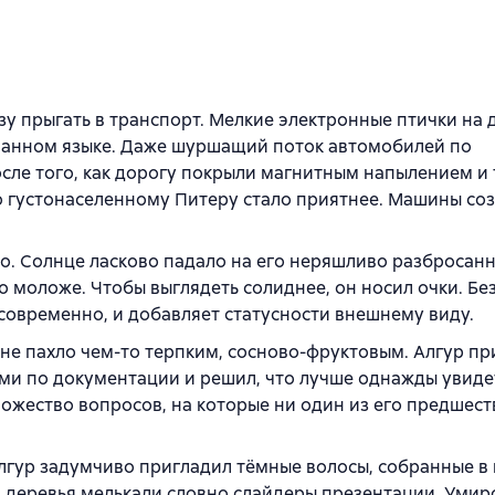
у прыгать в транспорт. Мелкие электронные птички на 
ванном языке. Даже шуршащий поток автомобилей по
осле того, как дорогу покрыли магнитным напылением и
по густонаселенному Питеру стало приятнее. Машины со
ро. Солнце ласково падало на его неряшливо разбросан
о моложе. Чтобы выглядеть солиднее, он носил очки. Без
 современно, и добавляет статусности внешнему виду.
оне пахло чем-то терпким, сосново-фруктовым. Алгур п
ами по документации и решил, что лучше однажды увиде
множество вопросов, на которые ни один из его предшес
Алгур задумчиво пригладил тёмные волосы, собранные в
и и деревья мелькали словно слайдеры презентации. Уми