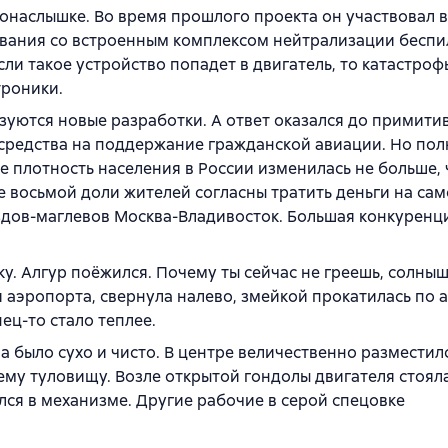
онаслышке. Во время прошлого проекта он участвовал в
вания со встроенным комплексом нейтрализации беспи
сли такое устройство попадет в двигатель, то катастроф
троники.
ьзуются новые разработки. А ответ оказался до примити
т средства на поддержание гражданской авиации. Но по
е плотность населения в России изменилась не больше, 
е восьмой доли жителей согласны тратить деньги на сам
ездов-маглевов Москва-Владивосток. Большая конкуренц
у. Алгур поёжился. Почему ты сейчас не греешь, солны
 аэропорта, свернула налево, змейкой прокатилась по
ец-то стало теплее.
 было сухо и чисто. В центре величественно размести
му туловищу. Возле открытой гондолы двигателя стояла
ся в механизме. Другие рабочие в серой спецовке