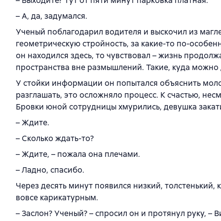
– Выходите? Тут от пяти минут парковка платная.
– А, да, задумался.
Ученый поблагодарил водителя и выскочил из магле
геометрическую стройность, за какие-то по-особен
он находился здесь, то чувствовал – жизнь продолж
пространства вне размышлений. Такие, куда можно 
У стойки информации он попытался объяснить моло
разглашать, это осложняло процесс. К счастью, нес
Бровки юной сотрудницы хмурились, девушка закатил
– Ждите.
– Сколько ждать-то?
– Ждите, – пожала она плечами.
– Ладно, спасибо.
Через десять минут появился низкий, толстенький,
вовсе карикатурным.
– Заслон? Ученый? – спросил он и протянул руку, – 