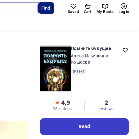
Find
Saved
Cart
My Books
Log in
Помнить будущее
Алёна Ильинична
Кощеева
Text
Text
4,9
2
28 ratings
reviews
Read