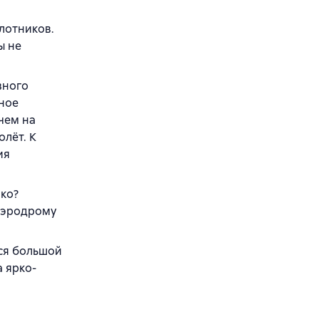
лотников.
ы не
вного
лное
чем на
олёт. К
ия
шко?
 аэродрому
лся большой
 ярко-