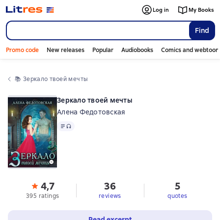
Log in
My Books
Find
Promo code
New releases
Popular
Audiobooks
Comics and webtoon
📚 
Зеркало твоей мечты
Зеркало твоей мечты
Алена Федотовская
Text
, audio format available
4,7
36
5
395 ratings
reviews
quotes
Read excerpt