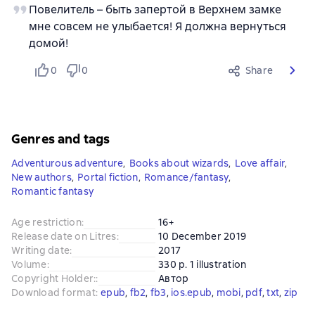
Повелитель – быть запертой в Верхнем замке
мне совсем не улыбается! Я должна вернуться
домой!
0
0
Share
Genres and tags
Adventurous adventure
,
Books about wizards
,
Love affair
,
New authors
,
Portal fiction
,
Romance/fantasy
,
Romantic fantasy
Age restriction
:
16+
Release date on Litres
:
10 December 2019
Writing date
:
2017
Volume
:
330 p. 1 illustration
Copyright Holder:
:
Автор
Download format
:
epub
, 
fb2
, 
fb3
, 
ios.epub
, 
mobi
, 
pdf
, 
txt
, 
zip