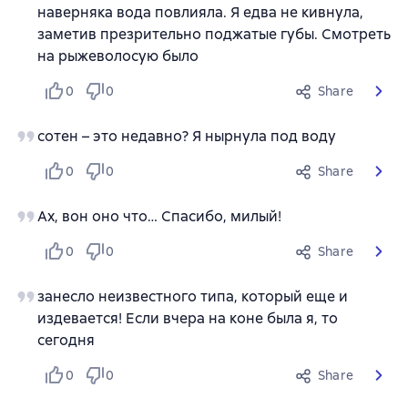
наверняка вода повлияла. Я едва не кивнула,
заметив презрительно поджатые губы. Смотреть
на рыжеволосую было
0
0
Share
сотен – это недавно? Я нырнула под воду
0
0
Share
Ах, вон оно что… Спасибо, милый!
0
0
Share
занесло неизвестного типа, который еще и
издевается! Если вчера на коне была я, то
сегодня
0
0
Share