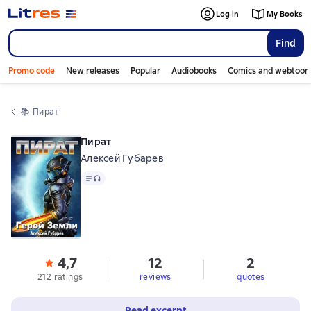
Log in
My Books
Find
Promo code
New releases
Popular
Audiobooks
Comics and webtoon
📚 
Пират
Пират
Алексей Губарев
Text
, audio format available
4,7
12
2
212 ratings
reviews
quotes
Read excerpt