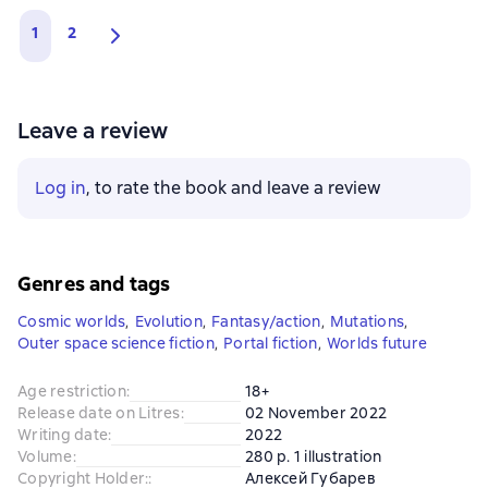
1
2
Leave a review
Log in
, to rate the book and leave a review
Genres and tags
Cosmic worlds
,
Evolution
,
Fantasy/action
,
Mutations
,
Outer space science fiction
,
Portal fiction
,
Worlds future
Age restriction
:
18+
Release date on Litres
:
02 November 2022
Writing date
:
2022
Volume
:
280 p. 1 illustration
Copyright Holder:
:
Алексей Губарев