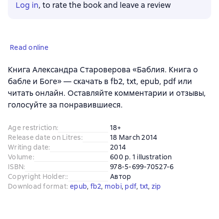
Log in
, to rate the book and leave a review
Read online
Книга Александра Староверова «Баблия. Книга о
бабле и Боге» — скачать в fb2, txt, epub, pdf или
читать онлайн. Оставляйте комментарии и отзывы,
голосуйте за понравившиеся.
Age restriction
:
18+
Release date on Litres
:
18 March 2014
Writing date
:
2014
Volume
:
600 p. 1 illustration
ISBN
:
978-5-699-70527-6
Copyright Holder:
:
Автор
Download format
:
epub
, 
fb2
, 
mobi
, 
pdf
, 
txt
, 
zip