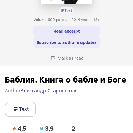
Text
Volume 600 pages
2014
year
18+
Read excerpt
Subscribe to author’s updates
Mark as read
Баблия. Книга о бабле и Боге
Author
Александр Староверов
Text
4,5
3,9
2