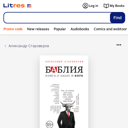
Log in
My Books
Find
Promo code
New releases
Popular
Audiobooks
Comics and webtoon
Александр Староверов