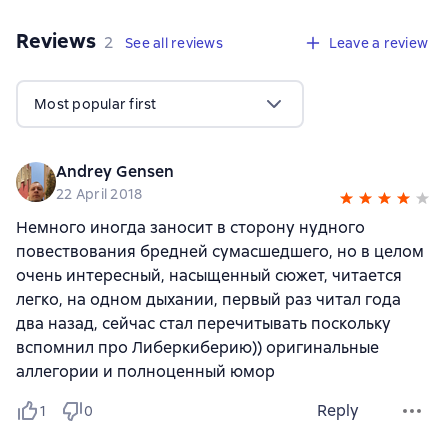
Reviews
,
2 reviews
2
See all reviews
Leave a review
Most popular first
Andrey Gensen
22 April 2018
Немного иногда заносит в сторону нудного
повествования бредней сумасшедшего, но в целом
очень интересный, насыщенный сюжет, читается
легко, на одном дыхании, первый раз читал года
два назад, сейчас стал перечитывать поскольку
вспомнил про Либеркиберию)) оригинальные
аллегории и полноценный юмор
Reply
1
0