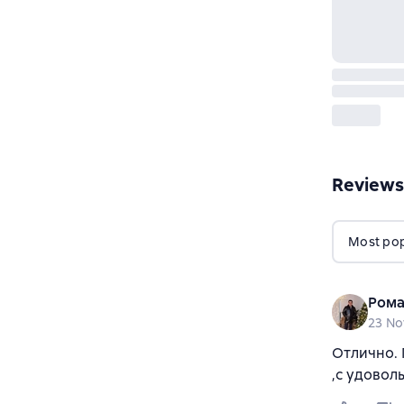
Reviews
Most popu
Рома
23 N
Отлично. 
,с удовол