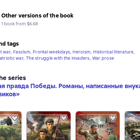
Other versions of the book
1 book from $6.68
nd tags
t war
,
Fascism
,
Frontal weekdays
,
Heroism
,
Historical literature
,
atriotic war
,
The struggle with the invaders
,
War prose
the series
я правда Победы. Романы, написанные вну
виков
»