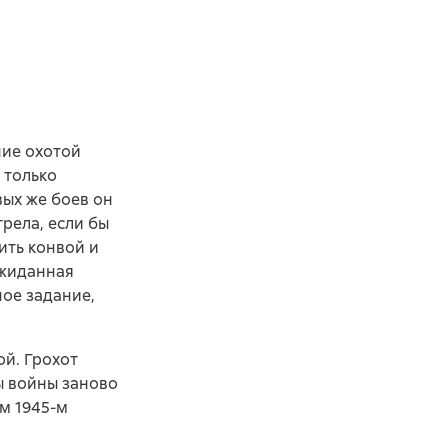
ние охотой
 только
вых же боев он
трела, если бы
ить конвой и
ожиданная
ое задание,
й. Грохот
ы войны заново
ом 1945-м