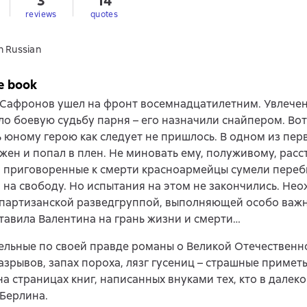
3
14
reviews
quotes
n Russian
e book
 Сафронов ушел на фронт восемнадцатилетним. Увлече
о боевую судьбу парня – его назначили снайпером. Вот
 юному герою как следует не пришлось. В одном из пер
жен и попал в плен. Не миновать ему, полуживому, расс
: приговоренные к смерти красноармейцы сумели переб
 на свободу. Но испытания на этом не закончились. Не
 партизанской разведгруппой, выполняющей особо важн
тавила Валентина на грань жизни и смерти…
льные по своей правде романы о Великой Отечественно
азрывов, запах пороха, лязг гусениц – страшные примет
а страницах книг, написанных внуками тех, кто в далек
Берлина.