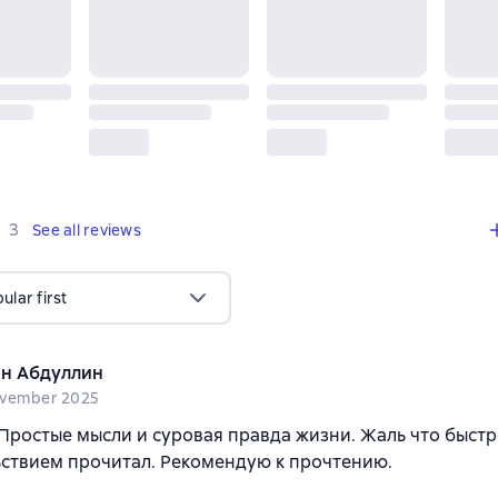
,
3 reviews
3
See all reviews
lar first
н Абдуллин
ovember 2025
Простые мысли и суровая правда жизни. Жаль что быстр
ьствием прочитал. Рекомендую к прочтению.