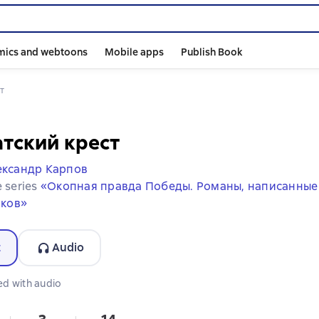
mics and webtoons
Mobile apps
Publish Book
ст
тский крест
ександр Карпов
e series
«Окопная правда Победы. Романы, написанные
ков»
t
Audio
ormat available
ed with audio