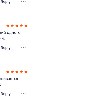
Reply
ний одного
ии.
Reply
звивается
ю.
Reply