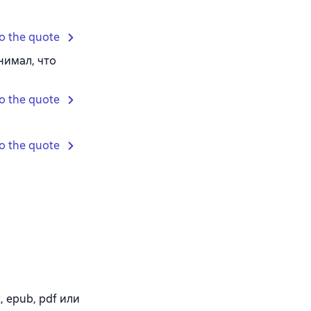
o the quote
нимал, что
o the quote
o the quote
, epub, pdf или