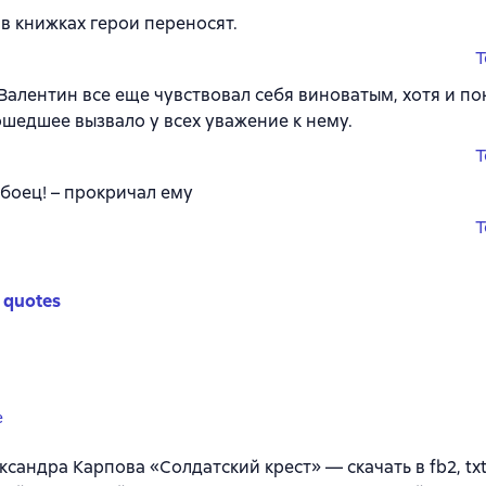
 в книжках герои переносят.
T
Валентин все еще чувствовал себя виноватым, хотя и по
шедшее вызвало у всех уважение к нему.
T
, боец! – прокричал ему
T
 quotes
e
ксандра Карпова «Солдатский крест» — скачать в fb2, txt