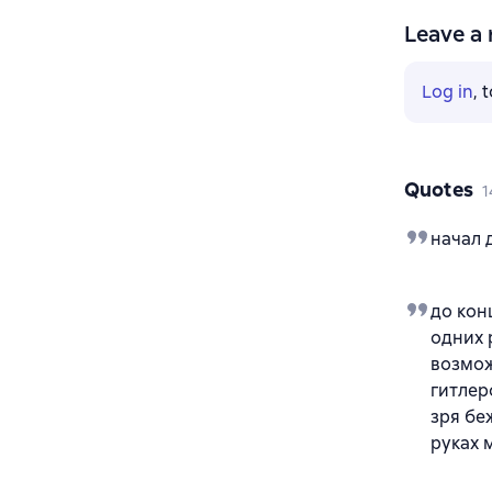
Leave a 
Log in
, 
Quotes
1
начал 
до кон
одних 
возмож
гитлер
зря бе
руках 