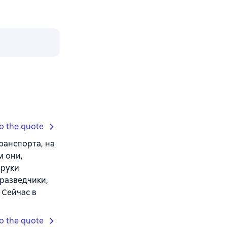
o the quote
ранспорта, на
м они,
 руки
 разведчики,
 Сейчас в
o the quote