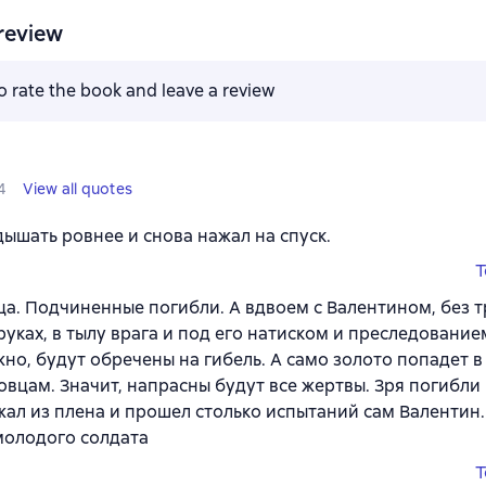
review
to rate the book and leave a review
4
View all quotes
дышать ровнее и снова нажал на спуск.
T
ца. Подчиненные погибли. А вдвоем с Валентином, без т
руках, в тылу врага и под его натиском и преследование
но, будут обречены на гибель. А само золото попадет в
овцам. Значит, напрасны будут все жертвы. Зря погибли
жал из плена и прошел столько испытаний сам Валентин.
молодого солдата
T