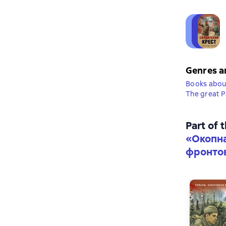
Genres a
Books abou
The great P
Part of 
«
Окопна
фронто