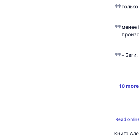
только
менее 
произо
– Беги
10 more
Read onlin
Книга Але