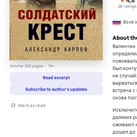
4,8
28 ratings
Book i
About th
Валентин
определил
повоевать
Volume 260 pages
16+
был конту
не случай
Read excerpt
вырваться
Subscribe to author’s updates
встреча с
снова пос
Mark as read
Исключите
далеких р
оживают н
дошел до 