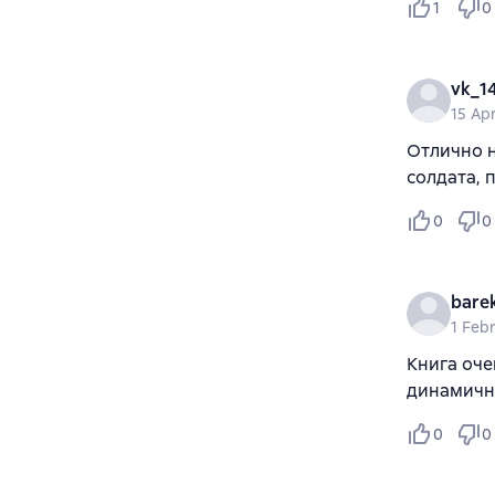
1
0
vk_1
15 Apr
Отлично 
солдата, 
0
0
bare
1 Feb
Книга оче
динамично
0
0