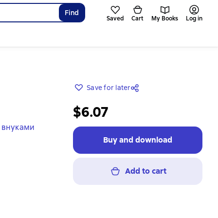
Find
Saved
Cart
My Books
Log in
Save for later
$6.07
 внуками
Buy and download
Add to cart