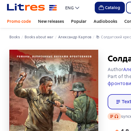
Catalog
ENG
Promo code
New releases
Popular
Audiobooks
Co
Books
Books about war
Александр Карпов
📚 
Солдатский кре
Солда
Author
Ал
Part of th
фронтови
Tex
Text
, audio f
sync