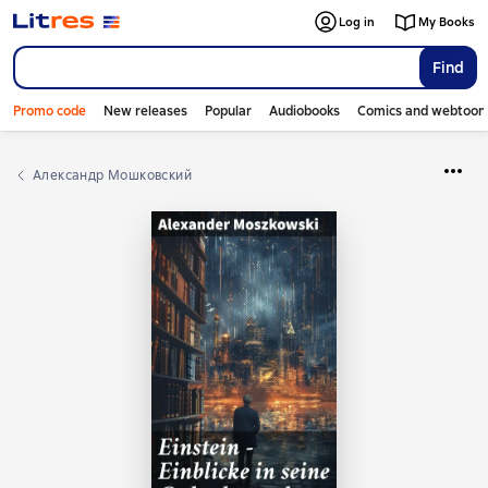
Log in
My Books
Find
Promo code
New releases
Popular
Audiobooks
Comics and webtoon
Александр Мошковский