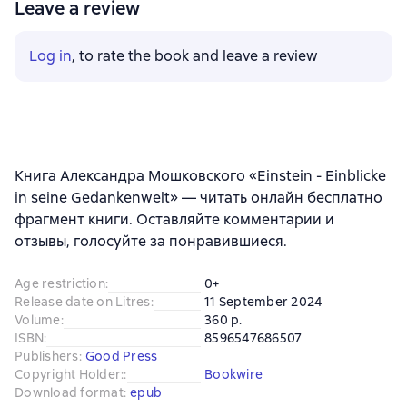
Leave a review
Log in
, to rate the book and leave a review
Книга Александра Мошковского «Einstein - Einblicke
in seine Gedankenwelt» — читать онлайн бесплатно
фрагмент книги. Оставляйте комментарии и
отзывы, голосуйте за понравившиеся.
Age restriction
:
0+
Release date on Litres
:
11 September 2024
Volume
:
360 p.
ISBN
:
8596547686507
Publishers
:
Good Press
Copyright Holder:
:
Bookwire
Download format
:
epub