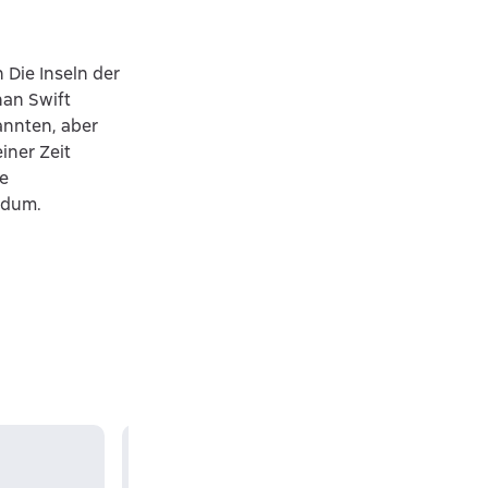
 Die Inseln der
han Swift
annten, aber
iner Zeit
se
rdum.