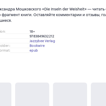
ксандра Мошковского «Die Inseln der Weisheit» — читать
 фрагмент книги. Оставляйте комментарии и отзывы, го
шиеся.
ion
:
18+
9783849632212
Jazzybee Verlag
older:
:
Bookwire
ormat
:
epub