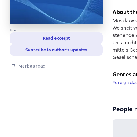
About th
Moszkowski
Weisheit v
18+
stehende 
Read excerpt
teils hoch
mittels Ge
Subscribe to author’s updates
Gesellscha
Mark as read
Genres a
Foreign cla
People r