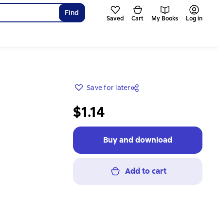
Find
Saved
Cart
My Books
Log in
Save for later
$1.14
Buy and download
Add to cart