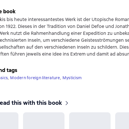
e book
s bis heute interessantestes Werk ist der Utopische Roman
on 1922. Dieses in der Tradition von Daniel Defoe und Jonat
Werk nutzt die Rahmenhandlung einer Expedition zu unbek
technisierten Inseln, um verschiedene Geistesströmungen se
sellschaften auf den verschiedenen Inseln zu schildern. Die
ften führen jeweils eine Idee ins Extrem und damit ad absu
nd tags
ssics
,
Modern foreign literature
,
Mysticism
ead this with this book