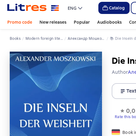
Catalog
ENG
Promo code
New releases
Popular
Audiobooks
Co
Books
Modern foreign literature
Александр Мошковский
📚 
Die Inseln
Die I
Author
Ал
Tex
0,0
Rate this b
Book 