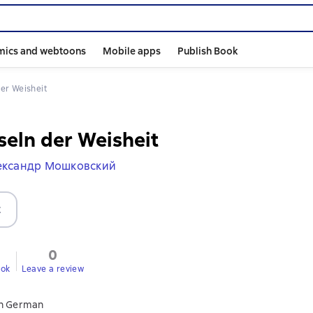
mics and webtoons
Mobile apps
Publish Book
 der Weisheit
nseln der Weisheit
ександр Мошковский
t
0
ook
Leave a review
in German