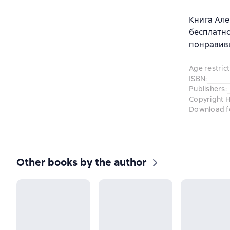
Книга Але
бесплатно
понравив
Age restrict
ISBN
:
Publishers
:
Copyright H
Download f
Other books by the author