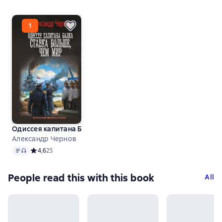
Одиссея капитана Балка. Ставка больше, чем мир
Александр Чернов
Text
, audio format available
Средний рейтинг 4,6 на основе 25 оценок
4,6
25
People read this with this book
All