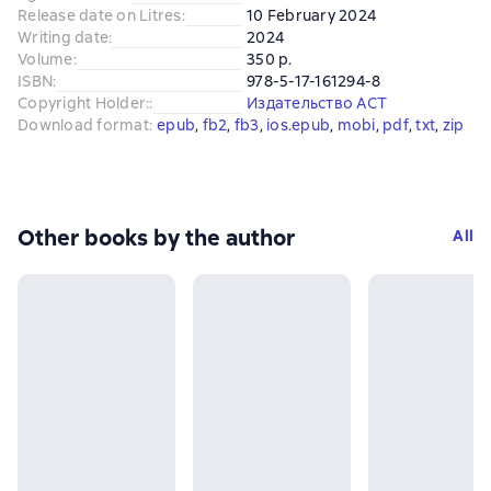
Release date on Litres
:
10 February 2024
Writing date
:
2024
Volume
:
350 p.
ISBN
:
978-5-17-161294-8
Copyright Holder:
:
Издательство АСТ
Download format
:
epub
, 
fb2
, 
fb3
, 
ios.epub
, 
mobi
, 
pdf
, 
txt
, 
zip
Other books by the author
All