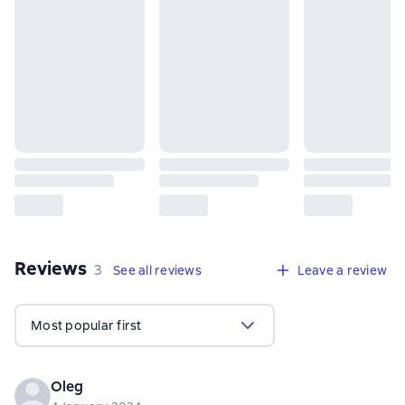
Reviews
,
3 reviews
3
See all reviews
Leave a review
Most popular first
Oleg