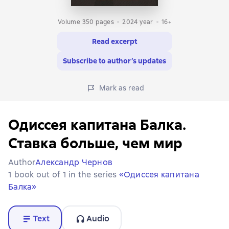
Volume 350 pages
2024
year
16+
Read excerpt
Subscribe to author’s updates
Mark as read
Одиссея капитана Балка.
Ставка больше, чем мир
Author
Александр Чернов
1 book out of 1 in the series
«Одиссея капитана
Балка»
Text
Audio