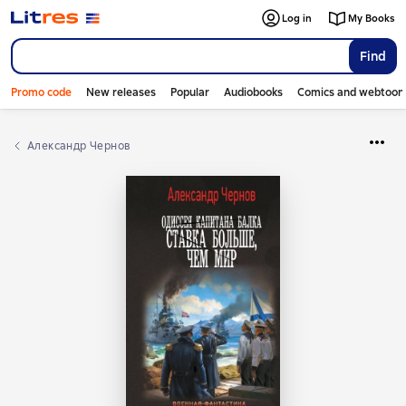
Log in
My Books
Find
Promo code
New releases
Popular
Audiobooks
Comics and webtoon
Александр Чернов