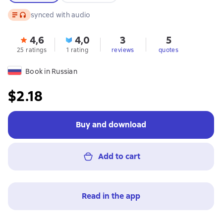
Text
, audio format available
synced with audio
4,6
4,0
3
5
25 ratings
1 rating
reviews
quotes
Book in Russian
$2.18
Buy and download
Add to cart
Read in the app