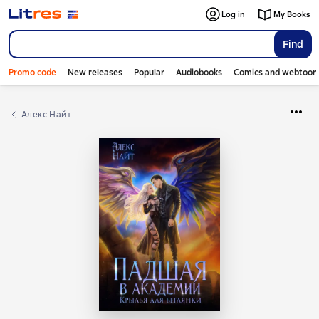
Log in
My Books
Find
Promo code
New releases
Popular
Audiobooks
Comics and webtoon
Алекс Найт