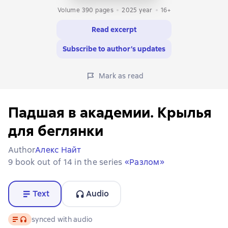
Volume 390 pages
2025
year
16+
Read excerpt
Subscribe to author’s updates
Mark as read
Падшая в академии. Крылья
для беглянки
Author
Алекс Найт
9 book out of 14 in the series
«Разлом»
Text
Audio
Text
, audio format available
synced with audio