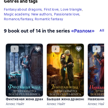
Genres and tags
Fantasy about dragons
,
First love
,
Love triangle
,
Magic academy
,
New authors
,
Passionate love
,
Romance/fantasy
,
Romantic fantasy
9 book out of 14 in the series
«Разлом»
All
Фиктивная жена драконьего военачальника
Бывшая жена драконьего военачал
Навязанная
Алекс Найт
Алекс Найт
Алекс Найт