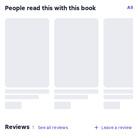
People read this with this book
All
Reviews
,
1 review
1
See all reviews
Leave a review