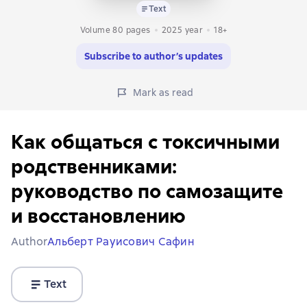
Text
Volume 80 pages
2025
year
18+
Subscribe to author’s updates
Mark as read
Как общаться с токсичными
родственниками:
руководство по самозащите
и восстановлению
Author
Альберт Рауисович Сафин
Text