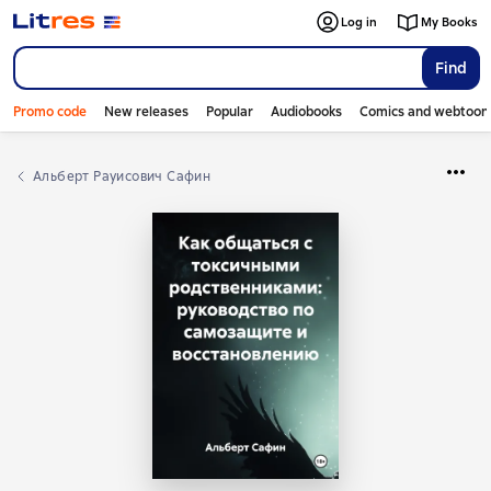
Log in
My Books
Find
Promo code
New releases
Popular
Audiobooks
Comics and webtoon
Альберт Рауисович Сафин