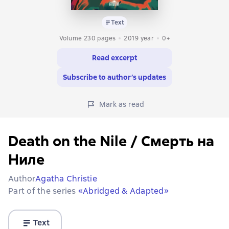
Text
Volume 230 pages
2019
year
0+
Read excerpt
Subscribe to author’s updates
Mark as read
Death on the Nile / Смерть на
Ниле
Author
Agatha Christie
Part of the series
«Abridged & Adapted»
Text