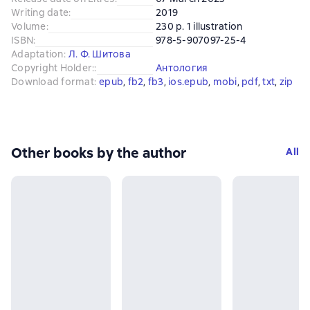
Writing date
:
2019
Volume
:
230 p. 1 illustration
ISBN
:
978-5-907097-25-4
Adaptation
:
Л. Ф. Шитова
Copyright Holder:
:
Антология
Download format
:
epub
, 
fb2
, 
fb3
, 
ios.epub
, 
mobi
, 
pdf
, 
txt
, 
zip
Other books by the author
All