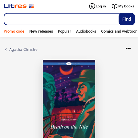
Log in
My Books
Find
Promo code
New releases
Popular
Audiobooks
Comics and webtoon
Agatha Christie