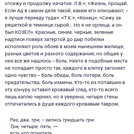
отсижу и продолжу начатое. Л.В.»; «Жизнь, прощай.
Если Ад в самом деле такой, каким его описывают, –
я лучше перееду туда»; «Т.К.»; «Конец»; «Сижу за
решеткой в темнице сырой… Но я не орлица, а он
был КОЗЕЛ». Красные, синие, черные, зеленые
надписи поверх затертой до дыр побелки
исполняют роль обоев в моем нынешнем жилище,
разных цветов и разного содержания, но общее у
них все же нашлось – боль. Никто в подобные места
не попадает просто так, каждого в клетку загоняет
одно чувство – боль обиды, боль потери, боль
предательства, боль измены. Кто-то из попавших в
эту конуру оставил кровавый след, кто-то всего
лишь каплю чернил, но я уверена, четыре стены
отпечатались в душе каждого кровавым тавром.
Раз, два, три, – запись тридцать три.
Три, четыре, пять, —
есть что почитать.