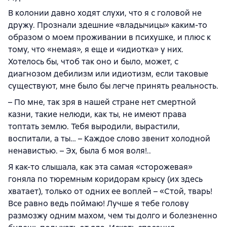
В колонии давно ходят слухи, что я с головой не
дружу. Прознали здешние «владычицы» каким-то
образом о моем проживании в психушке, и плюс к
тому, что «немая», я еще и «идиотка» у них.
Хотелось бы, чтоб так оно и было, может, с
диагнозом дебилизм или идиотизм, если таковые
существуют, мне было бы легче принять реальность.
– По мне, так зря в нашей стране нет смертной
казни, такие нелюди, как ты, не имеют права
топтать землю. Тебя выродили, вырастили,
воспитали, а ты… – Каждое слово звенит холодной
ненавистью. – Эх, была б моя воля!..
Я как-то слышала, как эта самая «сторожевая»
гоняла по тюремным коридорам крысу (их здесь
хватает), только от одних ее воплей – «Стой, тварь!
Все равно ведь поймаю! Лучше я тебе голову
размозжу одним махом, чем ты долго и болезненно