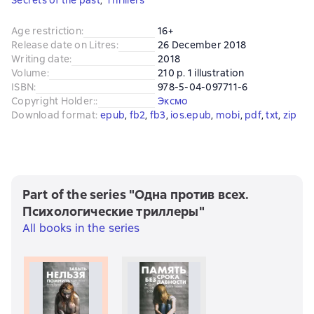
Secrets of the past
,
Thrillers
Age restriction
:
16+
Release date on Litres
:
26 December 2018
Writing date
:
2018
Volume
:
210 p. 1 illustration
ISBN
:
978-5-04-097711-6
Copyright Holder:
:
Эксмо
Download format
:
epub
, 
fb2
, 
fb3
, 
ios.epub
, 
mobi
, 
pdf
, 
txt
, 
zip
Part of the series "Одна против всех.
Психологические триллеры"
All books in the series