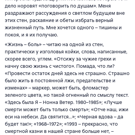
дело норовят «поговорить по душам». Меня
раздражают рассуждения о светлом будущем вне
этих стен, раскаяние и обеты избрать верный
жизненный путь. Мне хочется одного – тишины и
покоя, и я их получаю.
«Жизнь – боль» – читаю на одной из стен,
практически у изголовья койки, слова, написанные,
скорее всего, углем. «Отсижу за чужие грехи и
начну свою жизнь с чистого». Помада, что ли?
«Провести остаток дней здесь не страшно. Страшно
было жить в постоянной лжи, предательстве и
изменах» – маркер, может быть, фломастер
зеленого цвета, но такой огненный по смыслу текст.
«Здесь была Я – Нонна Ветер. 1980–1985»; «Лучше
смерти может быть только смерть»; «Отче наш, ижи
еси на небеси. Да святится…»; «Черная вдова – да
будет так!»; «1968–1972»; «1993 – прекрасно, что
смертной казни в нашей стране больше нет, –