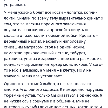
устраивает.
У меня ужасно болят все кости – лопатки, копчик,
локти. Синяки по всему телу выразительно кричат о
том, что за месяцы тюремного заключения
внушительная жировая прослойка ничуть не
спасала от жесткости тюремной койки. Кровать –
деревянный настил, накрытый наполовину
сгнившим матрасом, стол на одной ножке,
намертво приколоченный к стене, табурет,
раковина, унитаз и зарешеченное окно размером с
подушку – скромный интерьер моих покоев. У кого-
то небо в алмазах, а у меня – в клетку. Но я не
жалуюсь. Меня все устраивает.
Одиночка – это мой выбор, а не, как полагают
многие, Уголовного кодекса. Я намеренно нарушаю
тюремный устав, только бы оказаться в одиночке. Я
не нуждаюсь в социуме и в общении. Мне не
интересны судьбы других несчастных, которые то и