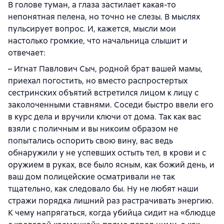
В голове туман, а глаза застилает какая-то
непонятная пелена, но точно не слезы. В мыслях
пульсирует вопрос. И, кажется, мысли мои
настолько громкие, что начальница слышит и
отвечает:
– Игнат Павлович Сыч, родной брат вашей мамы,
приехал погостить, но вместо распростертых
сестринских объятий встретился лицом к лицу с
заколоченными ставнями. Соседи быстро ввели его
в курс дела и вручили ключи от дома. Так как вас
взяли с поличным и вы никоим образом не
попытались оспорить свою вину, вас ведь
обнаружили у не успевших остыть тел, в крови и с
оружием в руках, все было ясным, как божий день, и
ваш дом полицейские осматривали не так
тщательно, как следовало бы. Ну не любят наши
стражи порядка лишний раз растрачивать энергию.
К чему напрягаться, когда убийца сидит на «блюдце