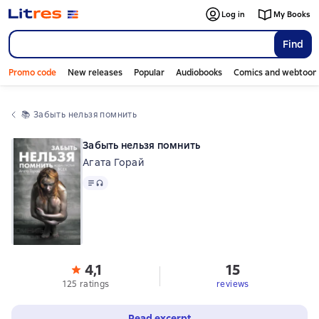
Log in
My Books
Find
Promo code
New releases
Popular
Audiobooks
Comics and webtoon
📚 
Забыть нельзя помнить
Забыть нельзя помнить
Агата Горай
Text
, audio format available
4,1
15
125 ratings
reviews
Read excerpt