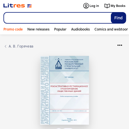
Log in
My Books
Find
Promo code
New releases
Popular
Audiobooks
Comics and webtoon
А. В. Горячева