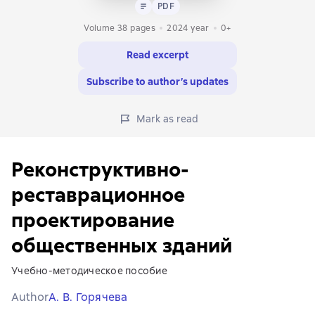
Text
PDF
PDF
Volume 38 pages
2024
year
0+
Read excerpt
Subscribe to author’s updates
Mark as read
Реконструктивно-
реставрационное
проектирование
общественных зданий
Учебно-методическое пособие
Author
А. В. Горячева