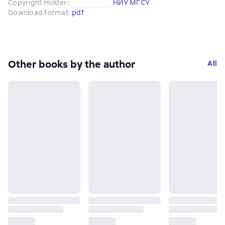
Copyright Holder:
:
НИУ МГСУ
Download format
:
pdf
Other books by the author
All