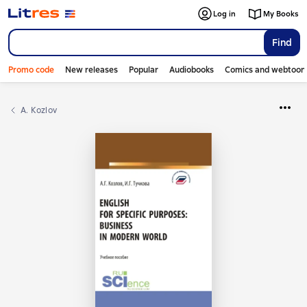
Log in
My Books
Find
Promo code
New releases
Popular
Audiobooks
Comics and webtoon
A. Kozlov