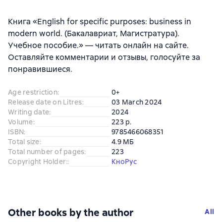
Книга «English for specific purposes: business in
modern world. (Бакалавриат, Магистратура).
Учебное пособие.» — читать онлайн на сайте.
Оставляйте комментарии и отзывы, голосуйте за
понравившиеся.
Age restriction
:
0+
Release date on Litres
:
03 March 2024
Writing date
:
2024
Volume
:
223 p.
ISBN
:
9785466068351
Total size
:
4.9 МБ
Total number of pages
:
223
Copyright Holder:
:
КноРус
Other books by the author
All