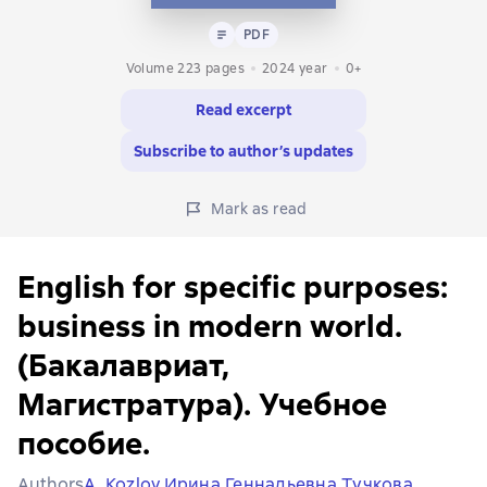
Text
PDF
PDF
Volume 223 pages
2024
year
0+
Read excerpt
Subscribe to author’s updates
Mark as read
English for specific purposes:
business in modern world.
(Бакалавриат,
Магистратура). Учебное
пособие.
Authors
A. Kozlov,
Ирина Геннадьевна Тучкова