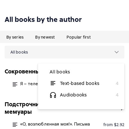
All books by the author
By series
By newest
Popular first
All books
Сокровенные мемуары
All books
Text-based books
4
Я – телепат Сталина
from $3.77
Audiobooks
4
Подстрочник истории. Уникальные
мемуары
«О, возлюбленная моя!». Письма
from $2.92