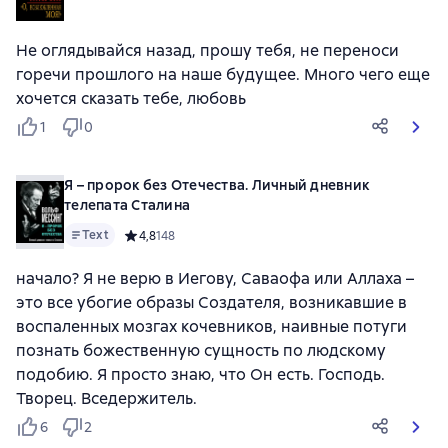
Не оглядывайся назад, прошу тебя, не переноси
горечи прошлого на наше будущее. Много чего еще
хочется сказать тебе, любовь
1
0
Я – пророк без Отечества. Личный дневник
телепата Сталина
Text
Средний рейтинг 4,8 на основе 148 оценок
4,8
148
начало? Я не верю в Иегову, Саваофа или Аллаха –
это все убогие образы Создателя, возникавшие в
воспаленных мозгах кочевников, наивные потуги
познать божественную сущность по людскому
подобию. Я просто знаю, что Он есть. Господь.
Творец. Вседержитель.
6
2