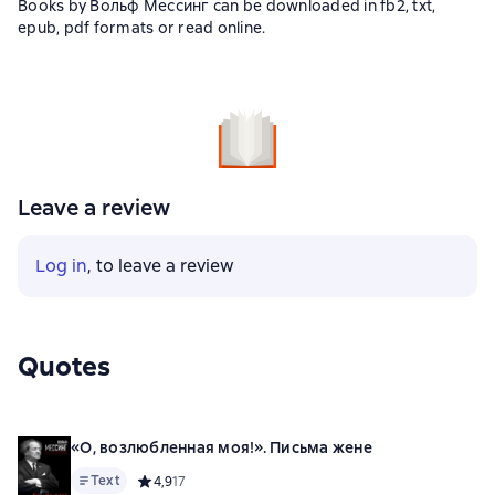
Books by Вольф Мессинг can be downloaded in fb2, txt,
epub, pdf formats or read online.
Leave a review
Log in
, to leave a review
Quotes
«О, возлюбленная моя!». Письма жене
Text
Средний рейтинг 4,9 на основе 17 оценок
4,9
17