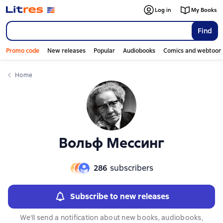
Слайдер с книгами
Слайдер с книгами
Log in
My Books
Find
Promo code
New releases
Popular
Audiobooks
Comics and webtoon
Home
Вольф Мессинг
286
subscribers
Subscribe to new releases
We'll send a notification about new books, audiobooks,