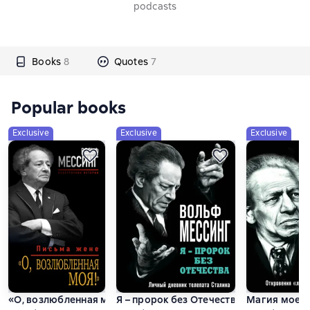
podcasts
Books
8
Quotes
7
Popular books
Exclusive
Exclusive
Exclusive
«О, возлюбленная моя!». Письма жене
Я – пророк без Отечества. Личный дне
Магия моего