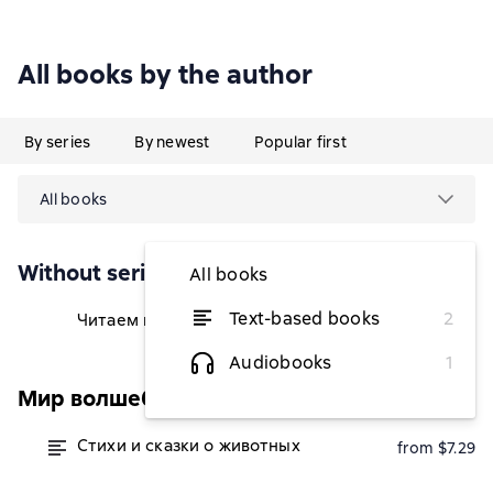
All books by the author
By series
By newest
Popular first
All books
Without series
All books
Text-based books
2
Читаем малышу в 2 года
$3.40
Audiobooks
1
Мир волшебных сказок
Стихи и сказки о животных
from $7.29