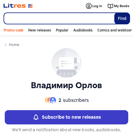
Слайдер с книгами
Слайдер с книгами
Log in
My Books
Find
Promo code
New releases
Popular
Audiobooks
Comics and webtoon
Home
Владимир Орлов
2
subscribers
Subscribe to new releases
We'll send a notification about new books, audiobooks,