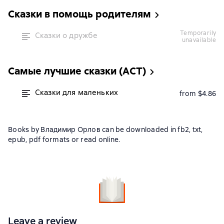
Сказки в помощь родителям
temporarily
Сказки о дружбе
unavailable
Самые лучшие сказки (АСТ)
Сказки для маленьких
from $4.86
Books by Владимир Орлов can be downloaded in fb2, txt,
epub, pdf formats or read online.
Leave a review