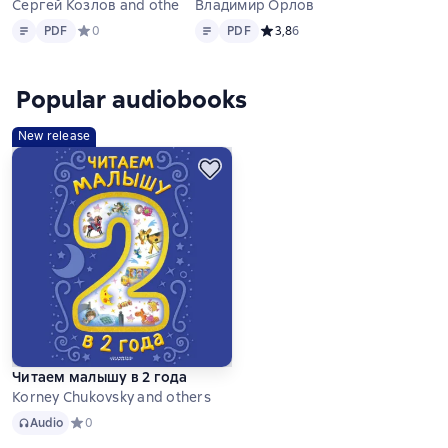
Сергей Козлов and others
Владимир Орлов
Text
PDF
Text
PDF
PDF
Средний рейтинг 0 на основе 0 оценок
0
PDF
Средний рейтинг 3,8 на основе
3,8
6
Popular audiobooks
New release
Читаем малышу в 2 года
Korney Chukovsky and others
Audio
Audio
Средний рейтинг 0 на основе 0 оценок
0