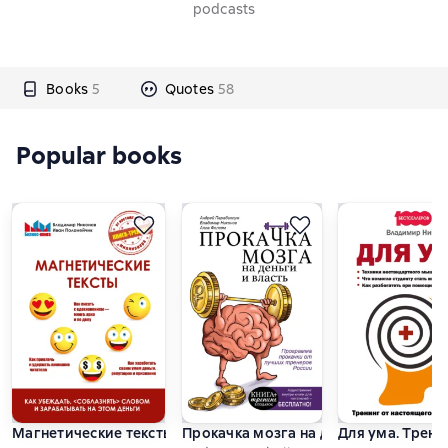
podcasts
Books
5
Quotes
58
Popular books
Магнетические тексты. Как убеждать, «соблазнять» словом 
Прокачка мозга на деньги и власть
Для ума. Трен