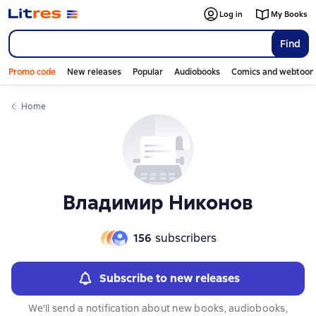
Слайдер с книгами
Log in
My Books
Find
Promo code
New releases
Popular
Audiobooks
Comics and webtoon
Home
Владимир Никонов
156
subscribers
Subscribe to new releases
We'll send a notification about new books, audiobooks,